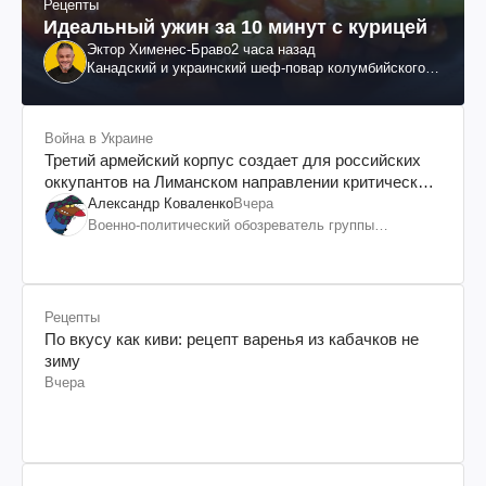
Рецепты
Идеальный ужин за 10 минут с курицей
Эктор Хименес-Браво
2 часа назад
Канадский и украинский шеф-повар колумбийского
происхождения, бизнесмен, телеведущий
Война в Украине
Третий армейский корпус создает для российских
оккупантов на Лиманском направлении критический
дискомфорт: как это удалось
Александр Коваленко
Вчера
Военно-политический обозреватель группы
"Информационное сопротивление"
Рецепты
По вкусу как киви: рецепт варенья из кабачков не
зиму
Вчера