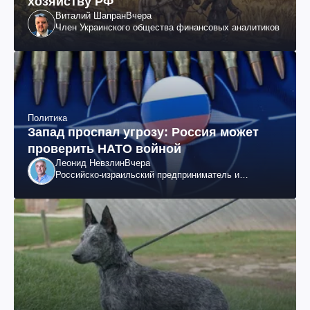
хозяйству РФ
Виталий Шапран
Вчера
Член Украинского общества финансовых аналитиков
Политика
Запад проспал угрозу: Россия может
проверить НАТО войной
Леонид Невзлин
Вчера
Российско-израильский предприниматель и
общественный деятель, бывший вице-президент
"ЮКОСа"