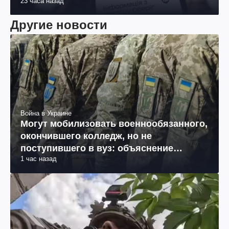
23 часа назад
Другие новости
Война в Украине
Могут мобилизовать военнообязанного,
окончившего колледж, но не
поступившего в вуз: объяснение
1 час назад
юриста