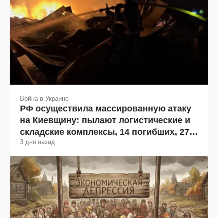
Война в Украине
РФ осуществила массированную атаку
на Киевщину: пылают логистические и
складские комплексы, 14 погибших, 27
3 дня назад
раненых (фото, видео)