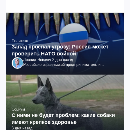
Политика
Запад проспал угрозу: Россия может
проверить НАТО войной
Леонид Невзлин
2 дня назад
Российско-израильский предприниматель и
общественный деятель, бывший вице-президент
"ЮКОСа"
Социум
С ними не будет проблем: какие собаки
имеют крепкое здоровье
3 дня назад