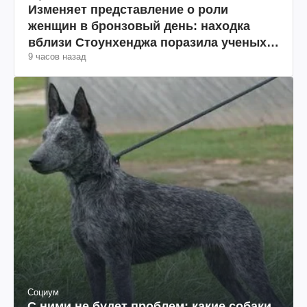
Изменяет представление о роли
женщин в бронзовый день: находка
вблизи Стоунхенджа поразила ученых
9 часов назад
(фото)
Социум
С ними не будет проблем: какие собаки