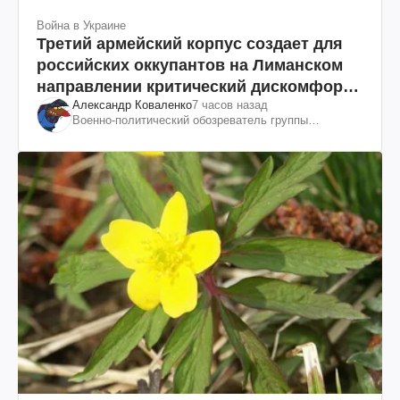
Война в Украине
Третий армейский корпус создает для
российских оккупантов на Лиманском
направлении критический дискомфорт:
Александр Коваленко
7 часов назад
как это удалось
Военно-политический обозреватель группы
"Информационное сопротивление"