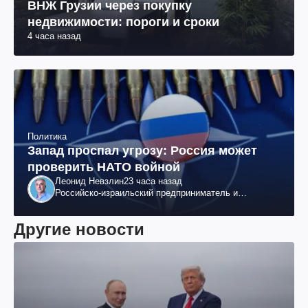
ВНЖ Грузии через покупку
недвижимости: пороги и сроки
4 часа назад
Политика
Запад проспал угрозу: Россия может
проверить НАТО войной
Леонид Невзлин
23 часа назад
Российско-израильский предприниматель и
общественный деятель, бывший вице-президент
"ЮКОСа"
Другие новости