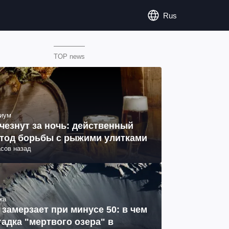
Rus
TOP news
иум
чезнут за ночь: действенный
тод борьбы с рыжими улитками
асов назад
ка
 замерзает при минусе 50: в чем
гадка "мертвого озера" в