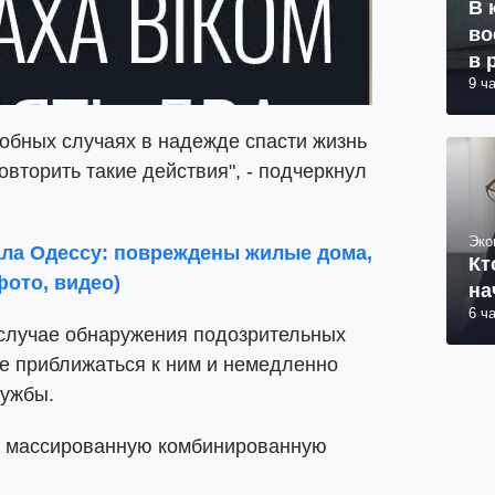
В 
во
в 
9 ч
обных случаях в надежде спасти жизнь
овторить такие действия", - подчеркнул
Эко
ала Одессу: повреждены жилые дома,
Кт
фото, видео)
на
6 ч
 случае обнаружения подозрительных
е приближаться к ним и немедленно
лужбы.
массированную комбинированную