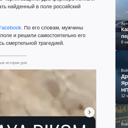
рать найденный в поле российский
Авт
Facebook.
По его словам, мужчины
Ка
поле и решили самостоятельно его
пе
8 ч
сь смертельной трагедией.
ые истории дня
Вой
Др
Яр
НП
12 
Вой