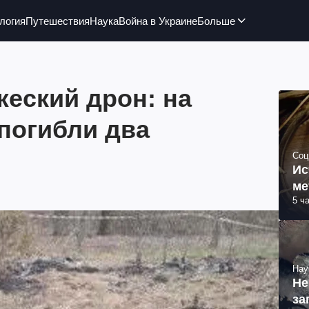
логия
Путешествия
Наука
Война в Украине
Больше
еский дрон: на
погибли два
Соц
Ис
ме
5 ч
Нау
Не
за