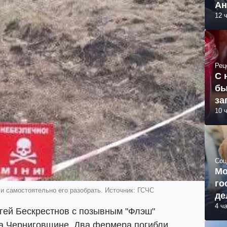
Ан
12 
Рец
С 
бы
за
10 
Соц
Мо
го
 самостоятельно его разобрать. Источник: ГСЧС
де
4 ч
гей Бескрестнов с позывным "Флэш"
на Черниговщине. Два фермера погибли