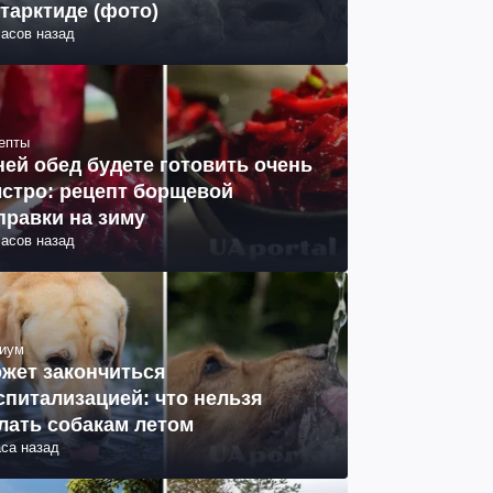
тарктиде (фото)
часов назад
епты
ней обед будете готовить очень
стро: рецепт борщевой
правки на зиму
часов назад
иум
жет закончиться
спитализацией: что нельзя
лать собакам летом
аса назад