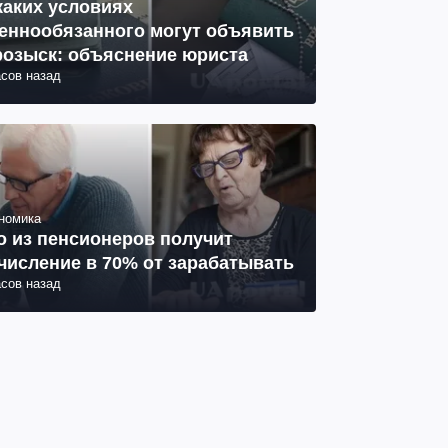
каких условиях
еннообязанного могут объявить
розыск: объяснение юриста
асов назад
номика
о из пенсионеров получит
числение в 70% от зарабатывать
асов назад