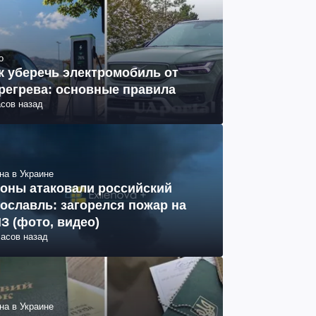
о
к уберечь электромобиль от
регрева: основные правила
асов назад
на в Украине
оны атаковали российский
ославль: загорелся пожар на
З (фото, видео)
часов назад
на в Украине