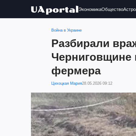
Экономика
Общество
Астро
Война в Украине
Разбирали враж
Черниговщине 
фермера
Цихоцкая Мария
28.05.2026 09:12