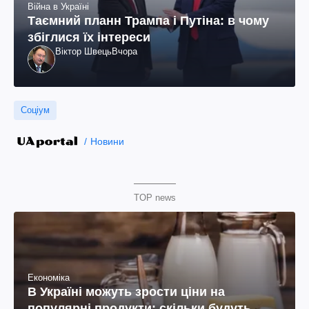
Війна в Україні
Таємний планн Трампа і Путіна: в чому
збіглися їх інтереси
Віктор Швець
Вчора
Соціум
Новини
TOP news
Економіка
В Україні можуть зрости ціни на
популярні продукти: скільки будуть