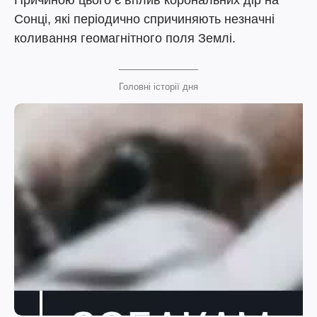
Причиною цього є вплив корональних дір на
Сонці, які періодично спричиняють незначні
коливання геомагнітного поля Землі.
Головні історії дня