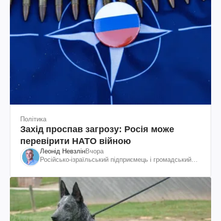
Політика
Захід проспав загрозу: Росія може
перевірити НАТО війною
Леонід Невзлін
Вчора
Російсько-ізраїльський підприємець і громадський
діяч, колишній віцепрезидент "ЮКОСа"