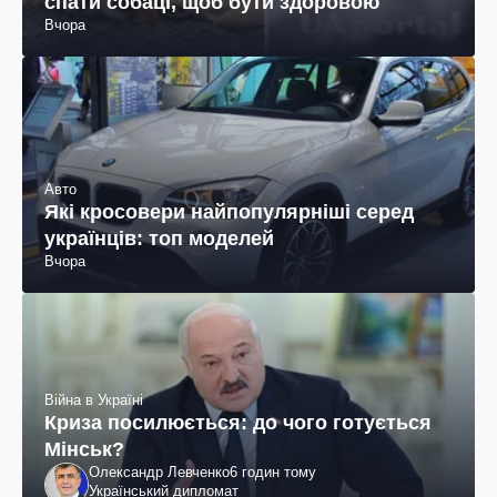
спати собаці, щоб бути здоровою
Вчора
Авто
Які кросовери найпопулярніші серед
українців: топ моделей
Вчора
Війна в Україні
Криза посилюється: до чого готується
Мінськ?
Олександр Левченко
6 годин тому
Український дипломат