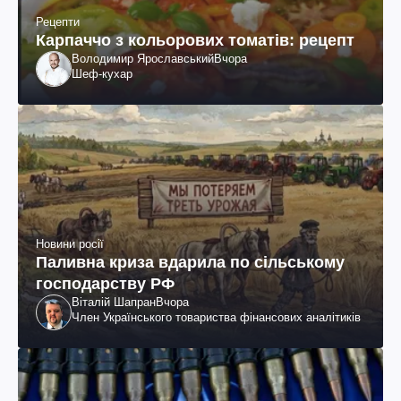
Рецепти
Карпаччо з кольорових томатів: рецепт
Володимир Ярославський
Вчора
Шеф-кухар
Новини росії
Паливна криза вдарила по сільському
господарству РФ
Віталій Шапран
Вчора
Член Українського товариства фінансових аналітиків