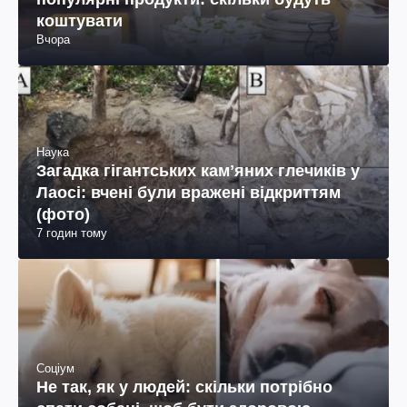
коштувати
Вчора
Наука
Загадка гігантських камʼяних глечиків у
Лаосі: вчені були вражені відкриттям
(фото)
7 годин тому
Соціум
Не так, як у людей: скільки потрібно