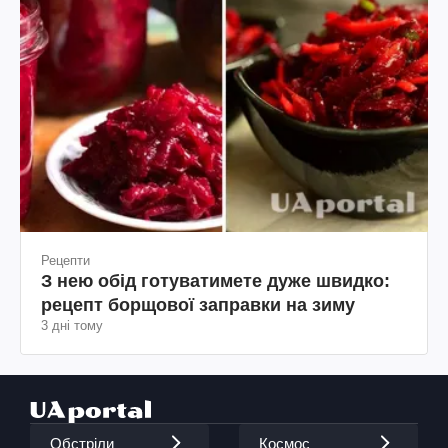
Рецепти
З нею обід готуватимете дуже швидко:
рецепт борщової заправки на зиму
3 дні тому
Обстріли
Космос