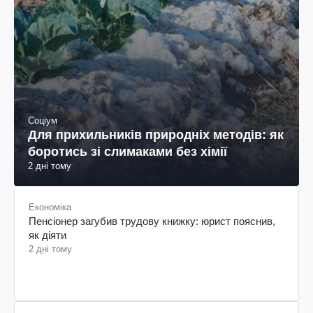
Соціум
Для прихильників природніх методів: як
боротись зі слимаками без хімії
2 дні тому
Економіка
Пенсіонер загубив трудову книжку: юрист пояснив,
як діяти
2 дні тому