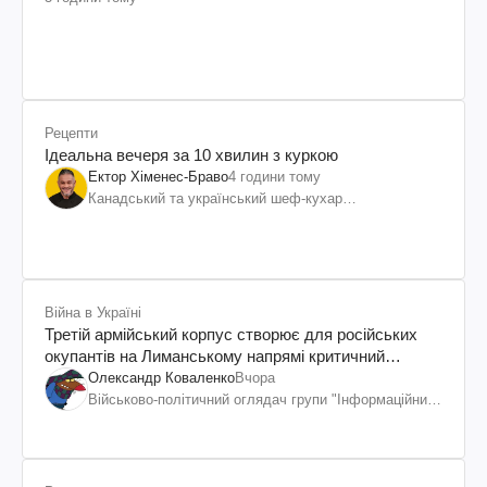
Рецепти
Ідеальна вечеря за 10 хвилин з куркою
Ектор Хіменес-Браво
4 години тому
Канадський та український шеф-кухар
колумбійського походження, бізнесмен, телеведучий
Війна в Україні
Третій армійський корпус створює для російських
окупантів на Лиманському напрямі критичний
дискомфорт: як це вдалося
Олександр Коваленко
Вчора
Військово-політичний оглядач групи "Інформаційний
спротив"