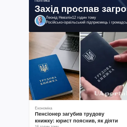
Політика
Захід проспав загр
Леонід Невзлін
12 годин тому
Російсько-ізраїльський підприємець і громадс
Економіка
Пенсіонер загубив трудову
книжку: юрист пояснив, як діяти
16 годин тому