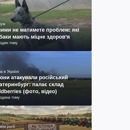
іум
ними не матимете проблем: які
баки мають міцне здоров’я
годин тому
а в Україні
они атакували російський
атеринбург: палає склад
ldberries (фото, відео)
година тому
ини росії