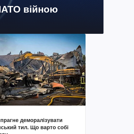
 НАТО війною
 прагне деморалізувати
нський тил. Що варто собі