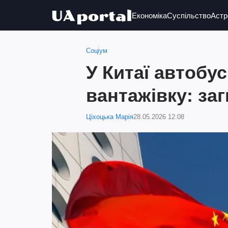
Економіка
Суспільство
Астр
Соціум
У Китаї автобус
вантажівку: за
Ціхоцька Марія
28.05.2026 12:08