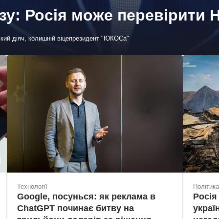
озу: Росія може перевірити
ький діяч, колишній віцепрезидент "ЮКОСа"
Технології
Політика
Google, посунься: як реклама в
Росія
ChatGPT починає битву на
украї