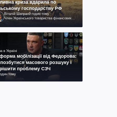
ливна криза вдарила по
льському господарству РФ
Віталій Шапран
9 годин тому
Член Українського товариства фінансових
аналітиків
а в Україні
форма мобілізації від Федорова:
 позбутися масового розшуку і
рішити проблему СЗЧ
годин тому