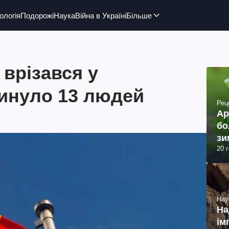
ологія
Подорожі
Наука
Війна в Україні
Більше
 врізався у
гинуло 13 людей
Рец
Ар
бо
зи
20 
Нау
На
ім