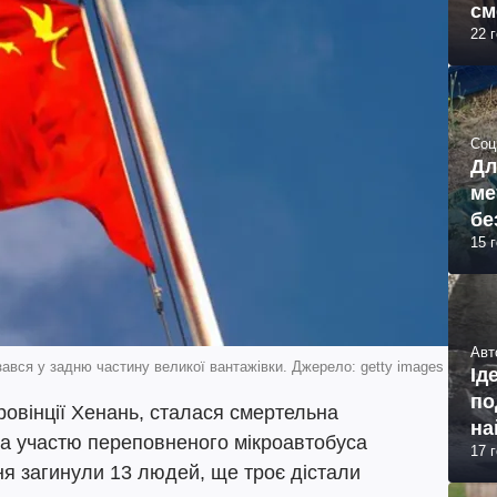
см
22 
(ф
Соц
Дл
ме
бе
15 
Авт
ався у задню частину великої вантажівки. Джерело: getty images
Ід
по
ровінції Хенань, сталася смертельна
на
а участю переповненого мікроавтобуса
17 
ння загинули 13 людей, ще троє дістали