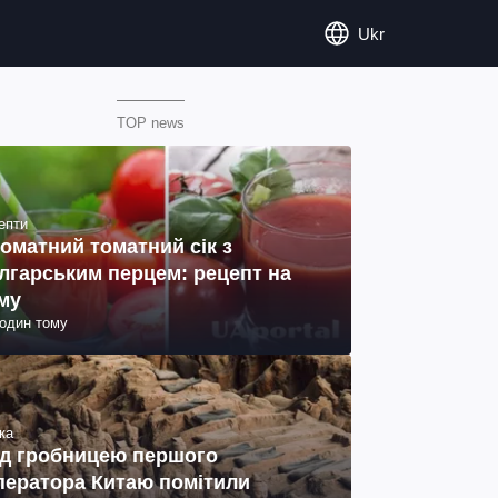
Ukr
TOP news
епти
оматний томатний сік з
лгарським перцем: рецепт на
му
годин тому
ка
д гробницею першого
ператора Китаю помітили