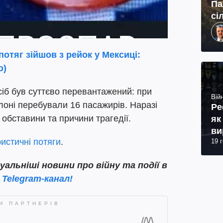
Па
сі
отяг зійшов з рейок у Мексиці:
о)
сіб був суттєво перевантажений: при
Війн
салоні перебували 16 пасажирів. Наразі
Ре
обставини та причини трагедії.
як
ви
ристичні потяги
.
19 
льніші новини про війну та події в
 Telegram-канал!