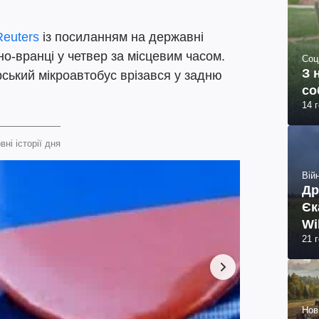
Reuters
із посиланням на державні
но-вранці у четвер за місцевим часом.
Соц
З 
ський мікроавтобус врізався у задню
со
14 
вні історії дня
Війн
Др
Єк
Wi
21 
Нов