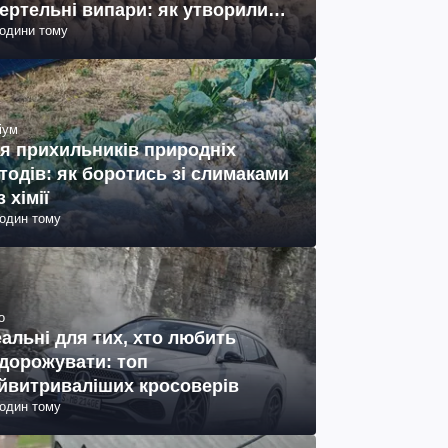
ертельні випари: як утворились
години тому
ото)
іум
я прихильників природніх
тодів: як боротись зі слимаками
з хімії
годин тому
о
еальні для тих, хто любить
дорожувати: топ
йвитриваліших кросоверів
годин тому