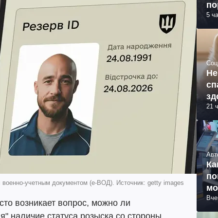
по
5 ч
Соц
Не
сп
зд
21 
Авт
Ка
по
военно-учетным документом (е-ВОД). Источник: getty images
мо
Вче
сто возникает вопрос, можно ли
я" наличие статуса розыска со стороны