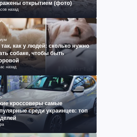
ражены открытием (фото)
асов назад
иум
 так, как у людей: сколько нужно
ать собаке, чтобы быть
оровой
час назад
о
кие кроссоверы самые
пулярные среди украинцев: топ
делей
ра