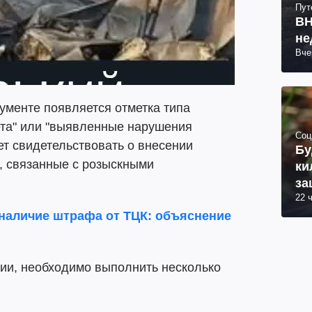
Пут
ВН
не
Вче
ументе появляется отметка типа
ета" или "выявленные нарушения
Соц
ет свидетельствовать о внесении
Бу
, связанные с розыскными
ки
за
22 
 наличие штрафа от ТЦК: объяснение
Дии, необходимо выполнить несколько