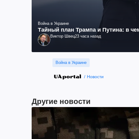
Война в Украине
Тайный план Трампа и Путина: в че
Виктор Швец
23 часа назад
Война в Украине
Новости
Другие новости