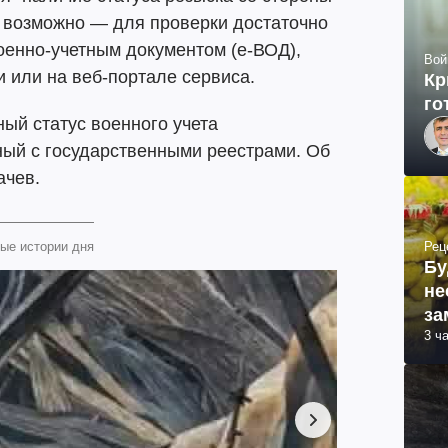
о возможно — для проверки достаточно
оенно-учетным документом (е-ВОД),
Вой
 или на веб-портале сервиса.
Кр
го
ный статус военного учета
ный с государственными реестрами. Об
ачев.
Рец
ые истории дня
Бу
не
за
3 ч
ма