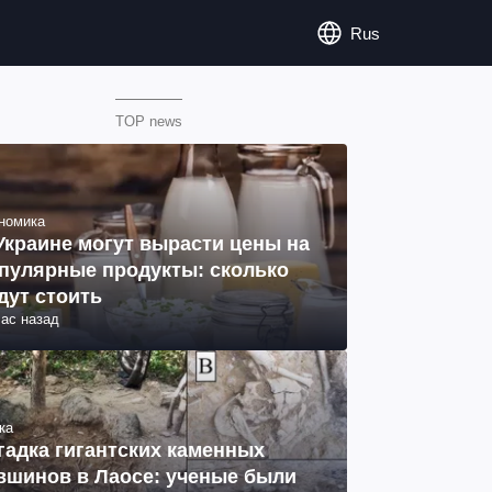
Rus
TOP news
номика
Украине могут вырасти цены на
пулярные продукты: сколько
дут стоить
час назад
ка
гадка гигантских каменных
вшинов в Лаосе: ученые были