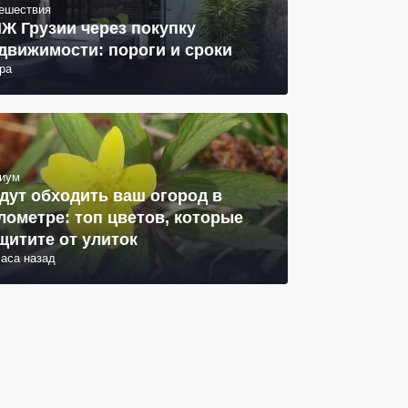
ешествия
Ж Грузии через покупку
движимости: пороги и сроки
ра
иум
дут обходить ваш огород в
лометре: топ цветов, которые
щитите от улиток
часа назад