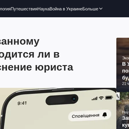
логия
Путешествия
Наука
Война в Украине
Больше
занному
одится ли в
Эко
снение юриста
В 
по
бу
21 
Нау
За
ку