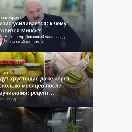
на в Украине
изис усиливается: к чему
товится Минск?
Александр Левченко
3 часа назад
Украинский дипломат
епты
дут хрустящие даже через
сколько месяцев после
мучивания: рецепт
аса назад
ринованных огурцов на зиму