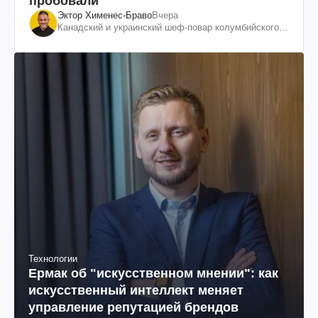
пробовали
Эктор Хименес-Браво
Вчера
Канадский и украинский шеф-повар колумбийского
происхождения, бизнесмен, телеведущий
Технологии
Ермак об "искусственном мнении": как
искусственный интеллект меняет
управление репутацией брендов