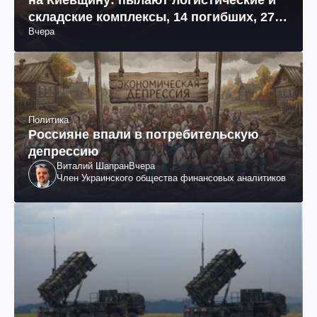
складские комплексы, 14 погибших, 27
Вчера
раненых (фото, видео)
Политика
Россияне впали в потребительскую
депрессию
Виталий Шапран
Вчера
Член Украинского общества финансовых аналитиков