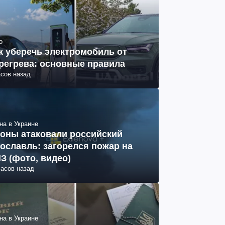
о
к уберечь электромобиль от
регрева: основные правила
асов назад
на в Украине
оны атаковали российский
ославль: загорелся пожар на
З (фото, видео)
часов назад
на в Украине