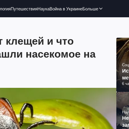
логия
Путешествия
Наука
Война в Украине
Больше
т клещей и что
ашли насекомое на
Соц
Ис
ме
6 ч
Нау
Не
за