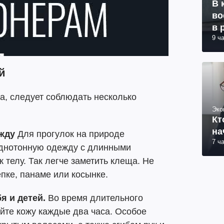
В 
во
в 
9 ч
й
а, следует соблюдать несколько
Эко
Кт
на
жду
Для прогулок на природе
7 ч
однотонную одежду с длинными
 телу. Так легче заметить клеща. Не
епке, панаме или косынке.
я и детей.
Во время длительного
йте кожу каждые два часа. Особое