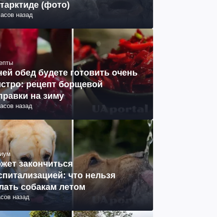
тарктиде (фото)
часов назад
епты
ней обед будете готовить очень
стро: рецепт борщевой
правки на зиму
часов назад
иум
жет закончиться
спитализацией: что нельзя
лать собакам летом
асов назад