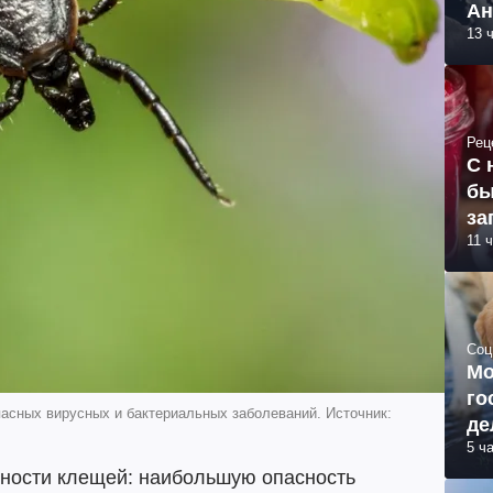
Ан
13 
Рец
С 
бы
за
11 
Соц
Мо
го
пасных вирусных и бактериальных заболеваний. Источник:
де
5 ч
вности клещей: наибольшую опасность