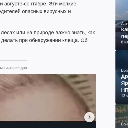
и августе-сентябре. Эти мелкие
удителей опасных вирусных и
Авт
Ка
 лесах или на природе важно знать, как
пе
о делать при обнаружении клеща. Об
8 ч
ые истории дня
Вой
Др
Яр
НП
13 
Вой