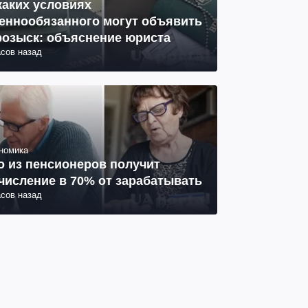
каких условиях
еннообязанного могут объявить
розыск: объяснение юриста
асов назад
номика
о из пенсионеров получит
числение в 70% от зарабатывать
асов назад