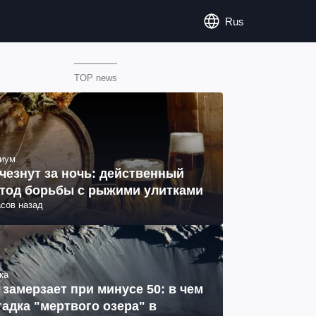
Rus
TOP news
иум
чезнут за ночь: действенный
тод борьбы с рыжими улитками
асов назад
ка
 замерзает при минусе 50: в чем
гадка "мертвого озера" в