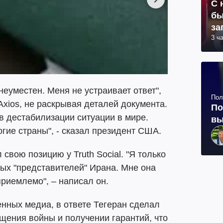
С 
бы
за
3 ч
неуместен. Меня не устраивает ответ",
Пол
xios, не раскрывая деталей документа.
По
в дестабилизации ситуации в мире.
вы
гие страны", - сказал президент США.
вою позицию у Truth Social. "Я только
мых "представителей" Ирана. Мне она
приемлемо", – написал он.
нных медиа, в ответе Тегеран сделал
щения войны и получении гарантий, что