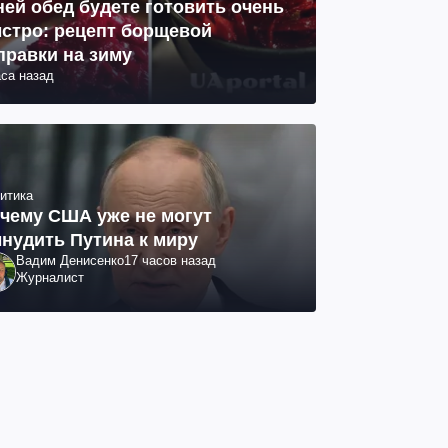
ней обед будете готовить очень
стро: рецепт борщевой
правки на зиму
аса назад
итика
чему США уже не могут
нудить Путина к миру
Вадим Денисенко
17 часов назад
Журналист