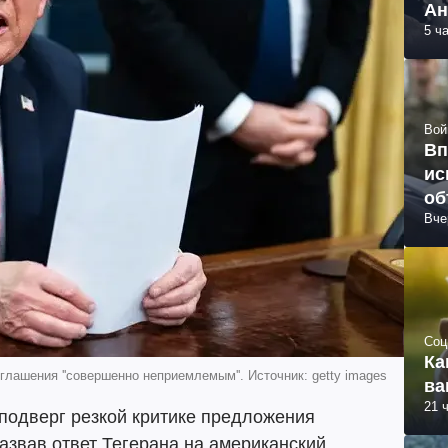
Ан
5 ч
Вой
Вп
ис
об
Вче
Соц
Ка
глашения ''совершенно неприемлемым''. Источник: getty images
ва
21 
одверг резкой критике предложения
азвав ответ Тегерана на американский