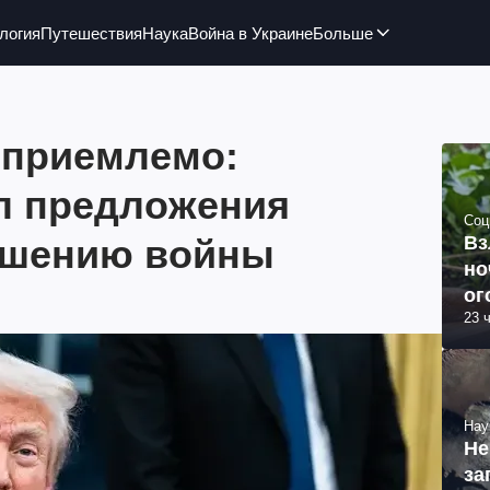
логия
Путешествия
Наука
Война в Украине
Больше
еприемлемо:
л предложения
Соц
ршению войны
Вз
но
ог
23 
Нау
Не
за