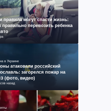
о
и правила могут спасти жизнь:
к правильно перевозить ребенка
авто
ра
на в Украине
оны атаковали российский
ославль: загорелся пожар на
З (фото, видео)
асов назад
епты