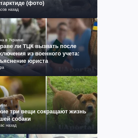
тарктиде (фото)
асов назад
на в Украине
раве ли ТЦК вызвать после
ключения из военного учета:
ъяснение юриста
ра
иум
кие три вещи сокращают жизнь
шей собаки
час назад