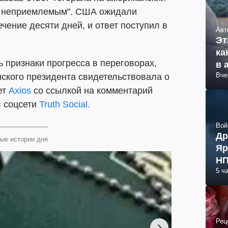
о неприемлемым". США ожидали
чение десяти дней, и ответ поступил в
Авт
Эт
ка
 признаки прогресса в переговорах,
в 
Вче
ского президента свидетельствовала о
ет
Axios
со ссылкой на комментарий
в соцсети
Truth Social.
Вой
Др
ые истории дня
Яр
НП
5 ч
Рец