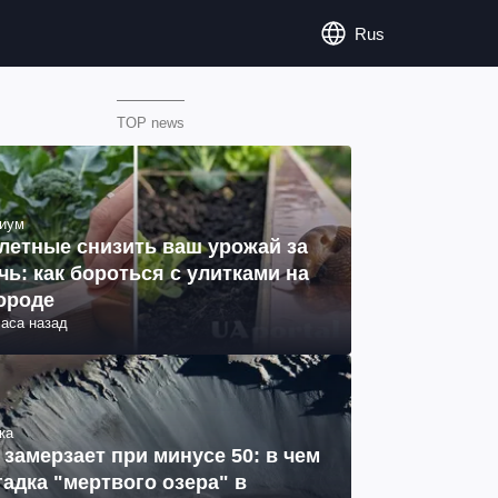
Rus
TOP news
иум
летные снизить ваш урожай за
чь: как бороться с улитками на
ороде
часа назад
ка
 замерзает при минусе 50: в чем
гадка "мертвого озера" в