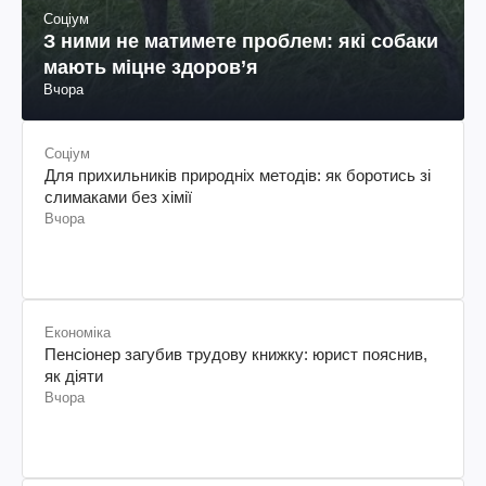
Соціум
З ними не матимете проблем: які собаки
мають міцне здоров’я
Вчора
Соціум
Для прихильників природніх методів: як боротись зі
слимаками без хімії
Вчора
Економіка
Пенсіонер загубив трудову книжку: юрист пояснив,
як діяти
Вчора