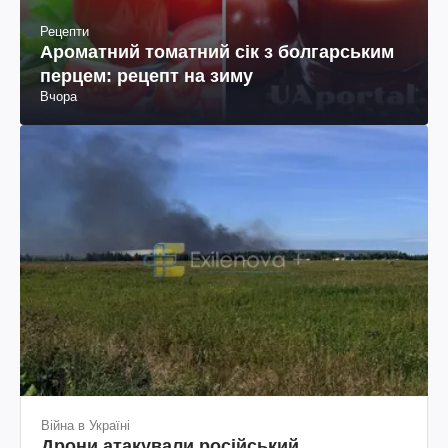
Рецепти
Ароматний томатний сік з болгарським
перцем: рецепт на зиму
Вчора
Війна в Україні
Дрони атакували російський