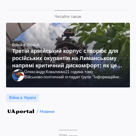
Читайте також
Війна в Україні
Третій армійський корпус створює для
російських окупантів на Лиманському
напрямі критичний дискомфорт: як це
Олександр Коваленко
21 година тому
вдалося
Військово-політичний оглядач групи "Інформаційний
спротив"
Війна в Україні
Новини