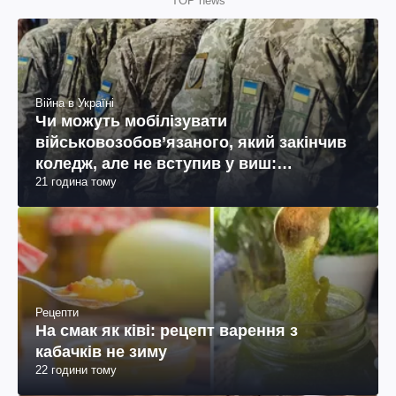
TOP news
Війна в Україні
Чи можуть мобілізувати
військовозобов’язаного, який закінчив
коледж, але не вступив у виш:
21 година тому
пояснення юриста
Рецепти
На смак як ківі: рецепт варення з
кабачків не зиму
22 години тому