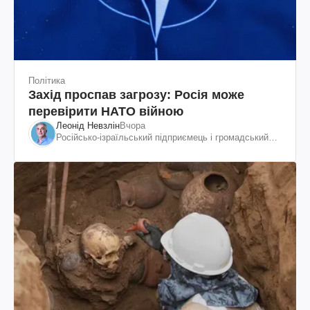
Політика
Захід проспав загрозу: Росія може
перевірити НАТО війною
Леонід Невзлін
Вчора
Російсько-ізраїльський підприємець і громадський
діяч, колишній віцепрезидент "ЮКОСа"