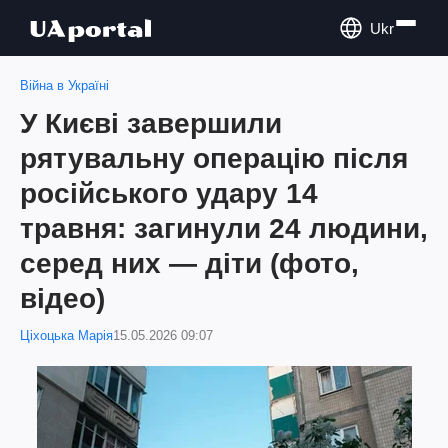
Ukr
Війна в Україні
У Києві завершили
рятувальну операцію після
російського удару 14
травня: загинули 24 людини,
серед них — діти (фото,
відео)
Ціхоцька Марія
15.05.2026 09:07