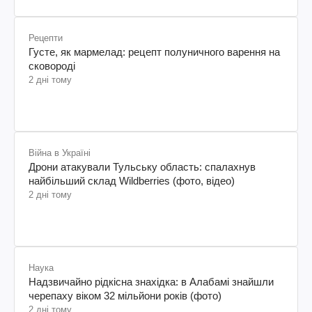
Рецепти
Густе, як мармелад: рецепт полуничного варення на
сковороді
2 дні тому
Війна в Україні
Дрони атакували Тульську область: спалахнув
найбільший склад Wildberries (фото, відео)
2 дні тому
Наука
Надзвичайно рідкісна знахідка: в Алабамі знайшли
черепаху віком 32 мільйони років (фото)
2 дні тому