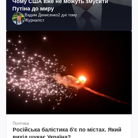
Чому США вже не можуть змусити
Путіна до миру
Вадим Денисенко
2 дні тому
Журналіст
Політика
Російська балістика б'є по містах. Який
вихід шукає Україна?