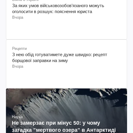
За яких умов військовозобов’язаного можуть
оголосити в розшук: пояснення юриста
Вчора
Рецепти
З нею обід готуватимете дуже швидко: рецепт
борщової заправки на зиму
Вчора
Наука
Не замерзає при мінус 50: у чому
загадка "мертвого озера" в Антарктиді