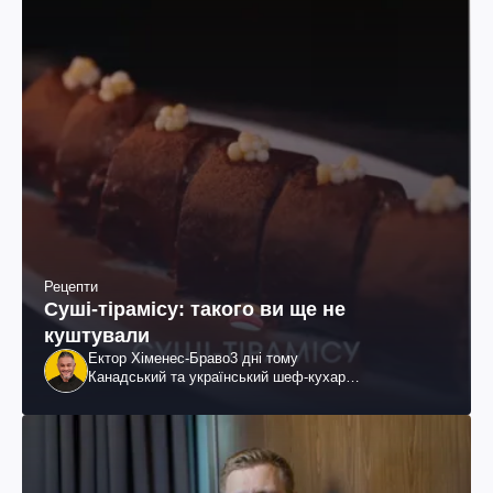
Рецепти
Суші-тірамісу: такого ви ще не
куштували
Ектор Хіменес-Браво
3 дні тому
Канадський та український шеф-кухар
колумбійського походження, бізнесмен, телеведучий