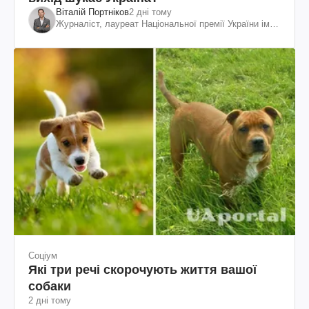
Віталій Портніков
2 дні тому
Журналіст, лауреат Національної премії України ім.
Шевченка
Соціум
Які три речі скорочують життя вашої
собаки
2 дні тому