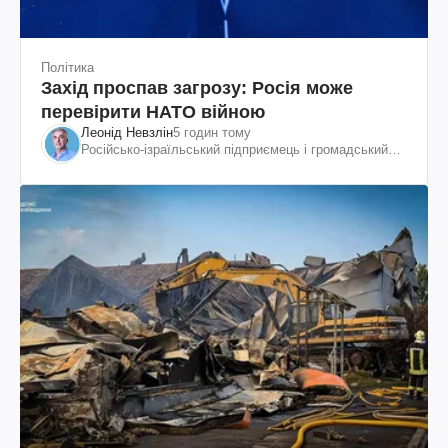
Політика
Захід проспав загрозу: Росія може
перевірити НАТО війною
Леонід Невзлін
5 годин тому
Російсько-ізраїльський підприємець і громадський
діяч, колишній віцепрезидент "ЮКОСа"