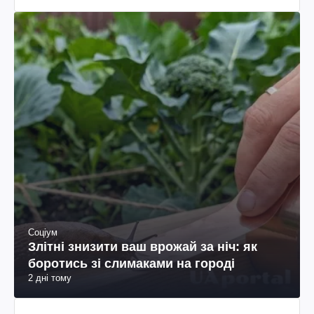
Соціум
Злітні знизити ваш врожай за ніч: як
боротись зі слимаками на городі
2 дні тому