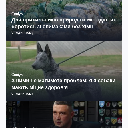
Соціум
Для прихильників природніх методів: як
боротись зі слимаками без хімії
8 годин тому
Соціум
З ними не матимете проблем: які собаки
мають міцне здоров’я
6 годин тому