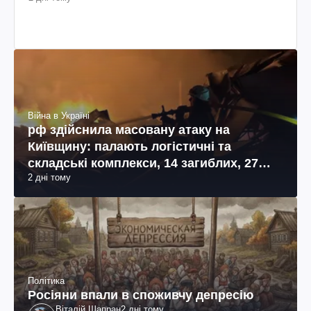
Війна в Україні
рф здійснила масовану атаку на
Київщину: палають логістичні та
складські комплекси, 14 загиблих, 27
2 дні тому
поранених (фото, відео)
Політика
Росіяни впали в споживчу депресію
Віталій Шапран
2 дні тому