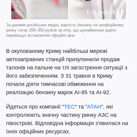
За даними російських медіа, вартість бензину на неофіційному
ринку сягає 200–350 рублів за літр, що щонайменше вдвічі
перевищує встановлені офіційні ціни
В окупованому Криму найбільші мережі
автозаправних станцій призупинили продаж
талонів на пальне на тлі загострення ситуації з
його забезпеченням. З 31 травня в Криму
почали діяти тимчасові обмеження на
реалізацію бензину марок АІ-95 та АІ-92.
Йдеться про компанії "
ТЕС
" та "
АТАН
", які
контролюють значну частину ринку АЗС на
півострові. Відповідна інформація з’явилася на
їхніх офіційних ресурсах.