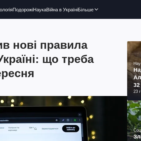
ологія
Подорожі
Наука
Війна в Україні
Більше
в нові правила
країні: що треба
Нау
ересня
На
Ал
32
23 
Соц
Зл