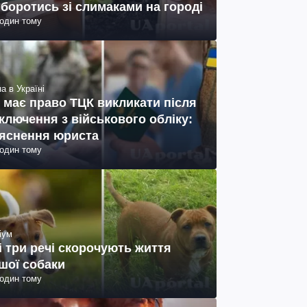
 боротись зі слимаками на городі
годин тому
а в Україні
 має право ТЦК викликати після
ключення з військового обліку:
яснення юриста
годин тому
іум
і три речі скорочують життя
шої собаки
годин тому