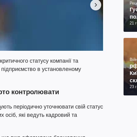
Рец
Гу
по
21 
Війн
ритичного статусу компанії та
рф
 підприємство в установленому
Ки
ск
23 
27
рто контролювати
ують періодично уточнювати свій статус
 осіб, які ведуть кадровий та