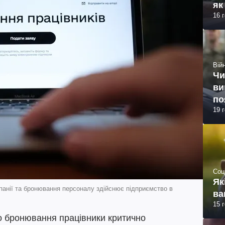
як
16 
Війн
Чи
ви
по
19 
Соц
Як
панії та бронювання персоналу здійснює підприємство в
ва
15 
о бронювання працівники критично