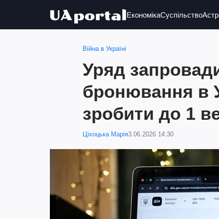
Економіка
Суспільство
Астр
Війна в Україні
Уряд запровади
бронювання в У
зробити до 1 в
Ціхоцька Марія
3.06.2026 14:30