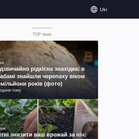
Ukr
TOP news
ка
дзвичайно рідкісна знахідка: в
абамі знайшли черепаху віком
 мільйони років (фото)
години тому
іум
ітні знизити ваш врожай за ніч: