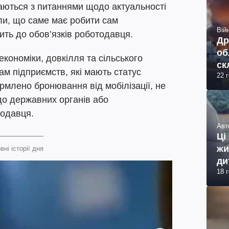
каються з питаннями щодо актуальності
или, що саме має робити сам
Війн
ить до обов’язків роботодавця.
Др
об
економіки, довкілля та сільського
ск
ам підприємств, які мають статус
22 
рмлено бронювання від мобілізації, не
до державних органів або
тодавця.
Авт
Ці
жи
вні історії дня
ди
18 