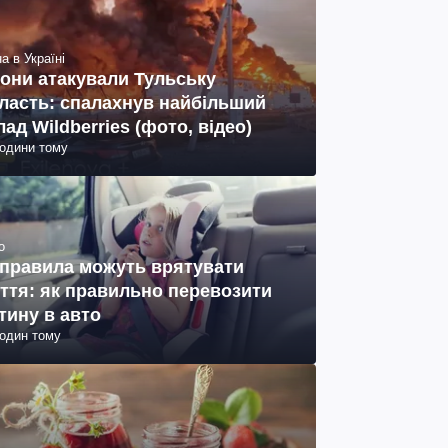
а в Україні
они атакували Тульську
ласть: спалахнув найбільший
лад Wildberries (фото, відео)
години тому
о
 правила можуть врятувати
ття: як правильно перевозити
тину в авто
годин тому