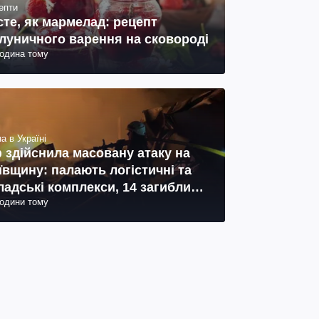
епти
сте, як мармелад: рецепт
луничного варення на сковороді
година тому
а в Україні
 здійснила масовану атаку на
ївщину: палають логістичні та
ладські комплекси, 14 загиблих,
години тому
 поранених (фото, відео)