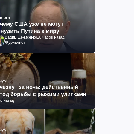
итика
чему США уже не могут
нудить Путина к миру
Вадим Денисенко
20 часов назад
Журналист
иум
чезнут за ночь: действенный
тод борьбы с рыжими улитками
ас назад
иум