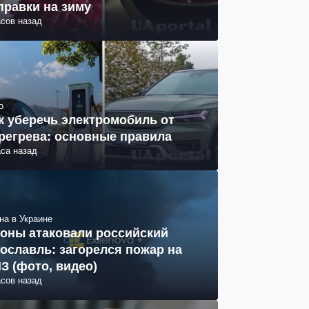
правки на зиму
асов назад
о
к уберечь электромобиль от
регрева: основные правила
аса назад
на в Украине
оны атаковали российский
ославль: загорелся пожар на
З (фото, видео)
асов назад