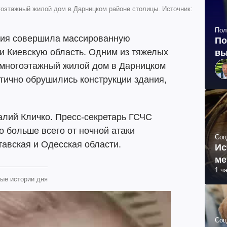
гоэтажный жилой дом в Дарницком районе столицы. Источник:
Пол
рмия совершила массированную
По
и Киевскую область. Одним из тяжелых
вы
 многоэтажный жилой дом в Дарницком
стично обрушились конструкции здания,
алий Кличко. Пресс-секретарь ГСЧС
о больше всего от ночной атаки
Соц
тавская и Одесская области.
Ис
ме
1 ч
ые истории дня
Соц