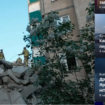
за
6 ч
Авт
Ка
пе
4 ч
Вой
Др
Яр
НП
8 ч