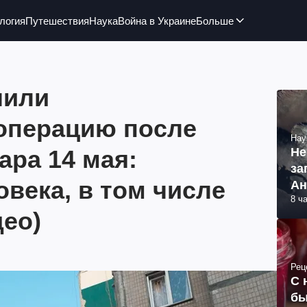
логия
Путешествия
Наука
Война в Украине
Больше
шили
операцию после
Нау
ара 14 мая:
Не
за
овека, в том числе
Ан
8 ч
део)
Рец
С 
бы