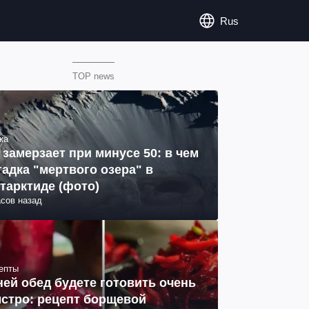
Rus
TOP news
ка
 замерзает при минусе 50: в чем
гадка "мертвого озера" в
тарктиде (фото)
асов назад
епты
ней обед будете готовить очень
стро: рецепт борщевой