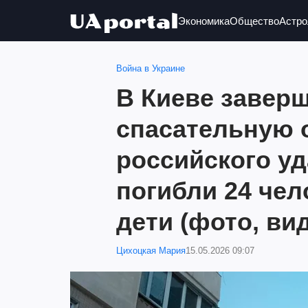
Экономика
Общество
Астро
Война в Украине
В Киеве завер
спасательную 
российского уд
погибли 24 чел
дети (фото, ви
Цихоцкая Мария
15.05.2026 09:07