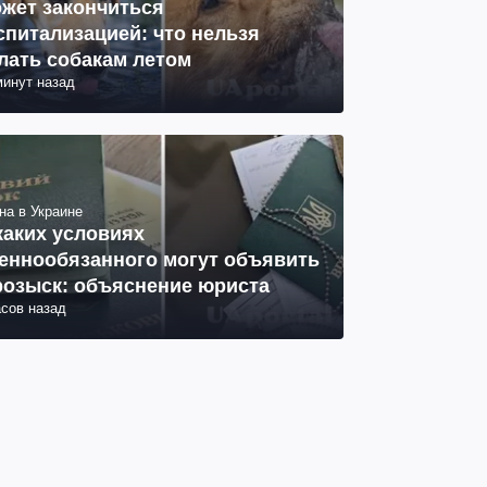
жет закончиться
спитализацией: что нельзя
лать собакам летом
минут назад
на в Украине
каких условиях
еннообязанного могут объявить
розыск: объяснение юриста
асов назад