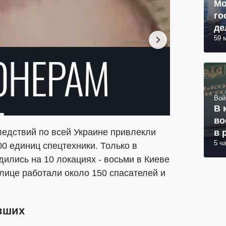
Мо
го
де
59 
Вой
В 
во
ледствий по всей Украине привлекли
в 
5 ч
00 единиц спецтехники. Только в
дились на 10 локациях - восьми в Киеве
олице работали около 150 спасателей и
авших