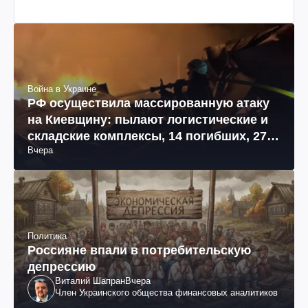
Война в Украине
РФ осуществила массированную атаку
на Киевщину: пылают логистические и
складские комплексы, 14 погибших, 27
Вчера
раненых (фото, видео)
Политика
Россияне впали в потребительскую
депрессию
Виталий Шапран
Вчера
Член Украинского общества финансовых аналитиков