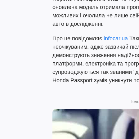
оновлена модель отримала прогно
можливих і очолила не лише свій
авто в дослідженні.
Про це повідомляє
infocar.ua.
Так
неочікуваним, адже зазвичай пі
демонструють зниження надійност
платформи, електроніка та прог
супроводжуються так званими "д
Honda Passport зумів уникнути п
Голо