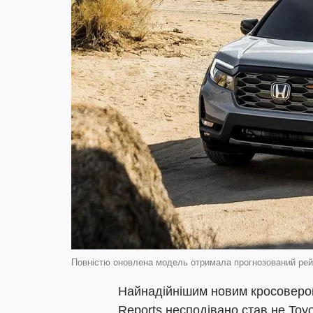
Повністю оновлена модель отримала прогнозований рейт
Найнадійнішим новим кросовером
Reports несподівано став не Toyo