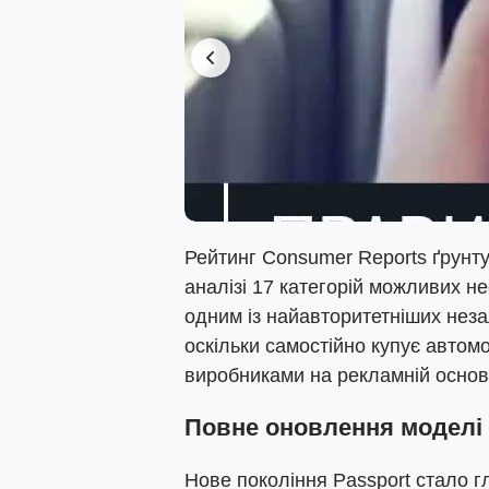
Рейтинг Consumer Reports ґрунту
аналізі 17 категорій можливих н
одним із найавторитетніших нез
оскільки самостійно купує автомоб
виробниками на рекламній основі
Повне оновлення моделі
Нове покоління Passport стало г