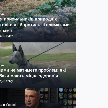
іум
я прихильників природніх
тодів: як боротись зі слимаками
з хімії
один тому
іум
ними не матимете проблем: які
баки мають міцне здоров’я
один тому
а в Україні