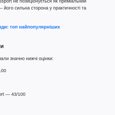
ssport не позиціонується як преміальний
 його сильна сторона у практичності та
рди: топ найпопулярніших
ти
али значно нижчі оцінки:
100
ort — 43/100