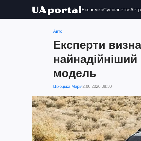
Економіка
Суспільство
Астр
Авто
Експерти визн
найнадійніший 
модель
Ціхоцька Марія
2.06.2026 08:30