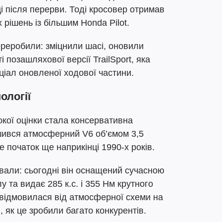
і після перерви. Тоді кросовер отримав
 рішень із більшим Honda Pilot.
ереробили: зміцнили шасі, оновили
 позашляхової версії TrailSport, яка
іал оновленої ходової частини.
ології
кої оцінки стала консервативна
ишився атмосферний V6 об’ємом 3,5
е початок ще наприкінці 1990-х років.
вали: сьогодні він оснащений сучасною
 та видає 285 к.с. і 355 Нм крутного
відмовилася від атмосферної схеми на
 як це зробили багато конкурентів.