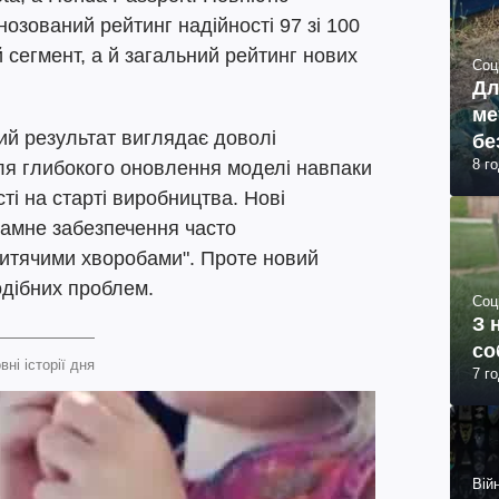
зований рейтинг надійності 97 зі 100
 сегмент, а й загальний рейтинг нових
Соц
Дл
ме
ий результат виглядає доволі
бе
8 г
сля глибокого оновлення моделі навпаки
і на старті виробництва. Нові
рамне забезпечення часто
итячими хворобами". Проте новий
одібних проблем.
Соц
З 
со
вні історії дня
7 г
Війн