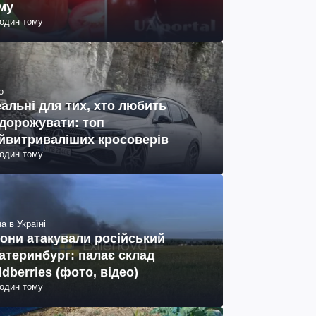
му
годин тому
о
еальні для тих, хто любить
дорожувати: топ
йвитриваліших кросоверів
годин тому
а в Україні
они атакували російський
атеринбург: палає склад
ldberries (фото, відео)
годин тому