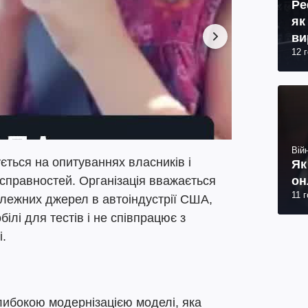
Ре
як
ви
12 
Війн
ється на опитуваннях власників і
Як
он
есправностей. Організація вважається
11 
алежних джерел в автоіндустрії США,
ілі для тестів і не співпрацює з
.
либокою модернізацією моделі, яка