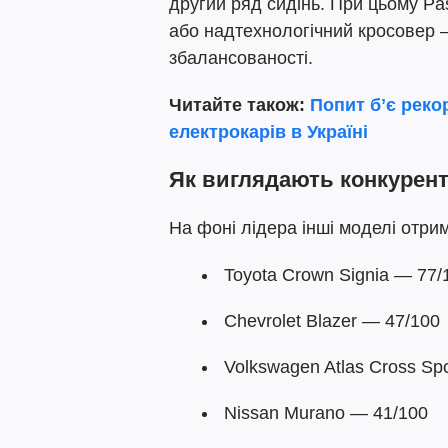
другий ряд сидінь. При цьому Pa
або надтехнологічний кросовер —
збалансованості.
Читайте також:
Попит бʼє реко
електрокарів в Україні
Як виглядають конкурен
На фоні лідера інші моделі отрим
Toyota Crown Signia — 77/
Chevrolet Blazer — 47/100
Volkswagen Atlas Cross Sp
Nissan Murano — 41/100