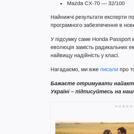
Mazda CX-70 — 32/100
Найнижчі результати експерти по
програмного забезпечення в нов
У підсумку саме Honda Passport
еволюція замість радикальних е
найвищу надійність у класі.
Нагадаємо, ми вже
писали
про т
Бажаєте отримувати найактуа
Україні – підписуйтесь на на