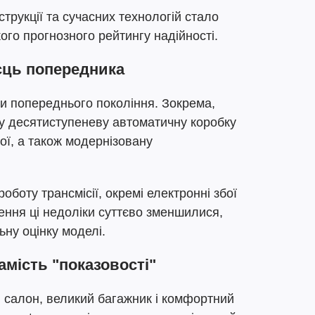
трукції та сучасних технологій стало
ого прогнозного рейтингу надійності.
сць попередника
и попереднього покоління. Зокрема,
у десятиступеневу автоматичну коробку
ої, а також модернізовану
боту трансмісії, окремі електронні збої
лення ці недоліки суттєво зменшилися,
ну оцінку моделі.
амість "показовості"
 салон, великий багажник і комфортний