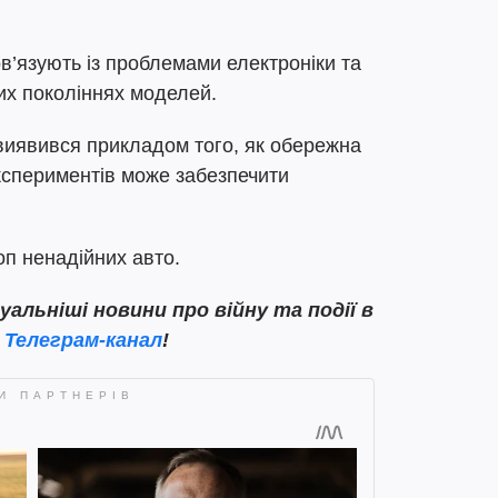
в’язують із проблемами електроніки та
их поколіннях моделей.
 виявився прикладом того, як обережна
кспериментів може забезпечити
оп ненадійних авто.
льніші новини про війну та події в
ш
Телеграм-канал
!