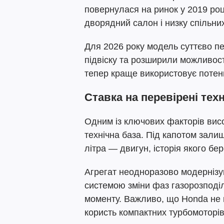
повернулася на ринок у 2019 роц
дворядний салон і низку спільних
Для 2026 року модель суттєво п
підвіску та розширили можливості
тепер краще використовує потенц
Ставка на перевірені техн
Одним із ключових факторів висо
технічна база. Під капотом зал
літра — двигун, історія якого бер
Агрегат неодноразово модернізу
системою зміни фаз газорозподілу
моменту. Важливо, що Honda не 
користь компактних турбомоторів,