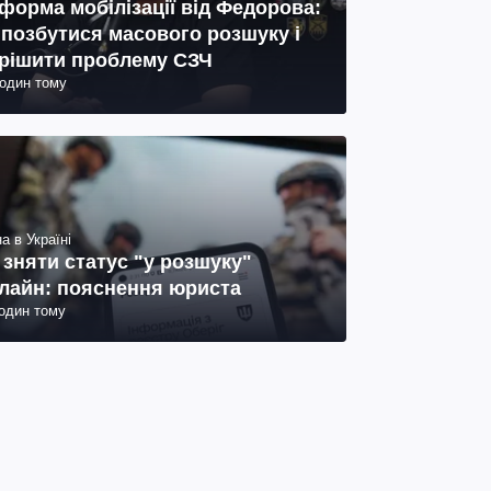
форма мобілізації від Федорова:
 позбутися масового розшуку і
рішити проблему СЗЧ
годин тому
а в Україні
 зняти статус "у розшуку"
лайн: пояснення юриста
годин тому