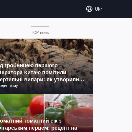
Ukr
TOP news
ка
д гробницею першого
ператора Китаю помітили
ертельні випари: як утворились
годин тому
ото)
епти
оматний томатний сік з
лгарським перцем: рецепт на