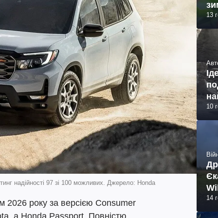
зи
13 
Авт
Ід
по
на
10 
Війн
Др
Єк
инг надійності 97 зі 100 можливих. Джерело: Honda
Wi
14 
 2026 року за версією Consumer
ta, а Honda Passport. Повністю