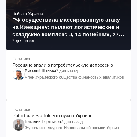
Война в Украине
РФ осуществила массированную атаку
на Киевщину: пылают логистические и
складские комплексы, 14 погибших, 27
2 дня назад
раненых (фото, видео)
Политика
Россияне впали в потребительскую депрессию
Виталий Шапран
2 дня назад
Член Украинского общества финансовых аналитиков
Политика
Patriot или Starlink: что нужно Украине
Виталий Портников
2 дня назад
Журналист, лауреат Национальной премии Украины
им. Шевченко