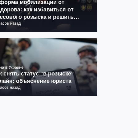
форма мобилизации от
дорова: как избавиться от
ссового розыска и решить
часов назад
облему СОЧ
на в Украине
к снять статус "в розыске"
лайн: объяснение юриста
часов назад