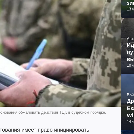
зи
13 
Авт
Ид
пу
вы
10 
Вой
Др
Ек
 основания обжаловать действия ТЦК в судебном порядке.
Wi
14 
тования имеет право инициировать