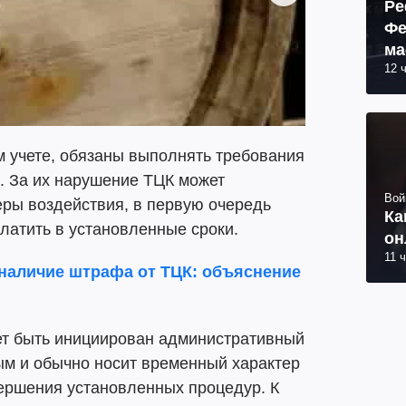
Ре
Фе
ма
12 
пр
м учете, обязаны выполнять требования
. За их нарушение ТЦК может
Вой
ры воздействия, в первую очередь
Ка
латить в установленные сроки.
он
11 
 наличие штрафа от ТЦК: объяснение
т быть инициирован административный
ым и обычно носит временный характер
вершения установленных процедур. К