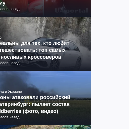
му
часов назад
о
еальны для тех, кто любит
тешествовать: топ самых
носливых кроссоверов
часов назад
на в Украине
оны атаковали российский
атеринбург: пылает состав
ldberries (фото, видео)
часов назад