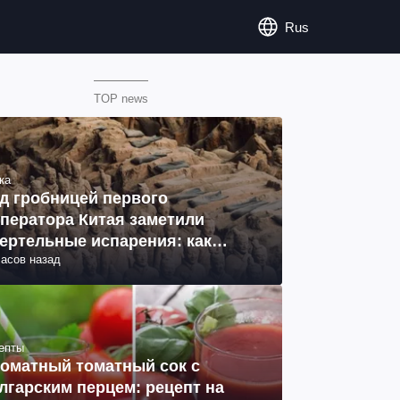
Rus
TOP news
ка
д гробницей первого
ператора Китая заметили
ертельные испарения: как
часов назад
разовались (фото)
епты
оматный томатный сок с
лгарским перцем: рецепт на