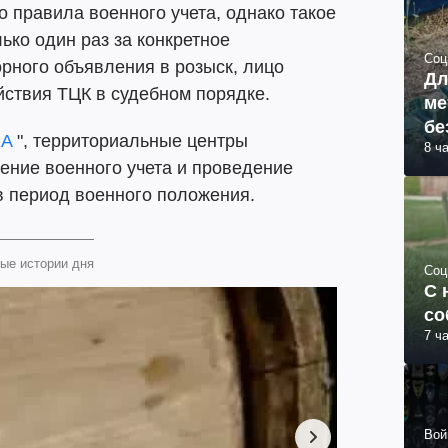
 правила военного учета, однако такое
ько один раз за конкретное
Соц
рного объявления в розыск, лицо
Дл
йствия ТЦК в судебном порядке.
ме
бе
UA
", территориальные центры
8 ч
ение военного учета и проведение
 период военного положения.
ые истории дня
Соц
С 
со
7 ч
Вой