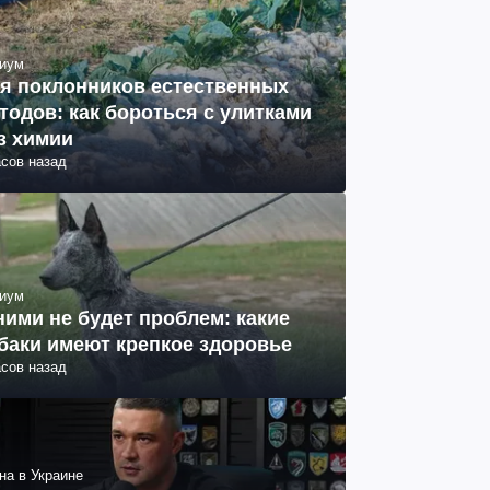
иум
я поклонников естественных
тодов: как бороться с улитками
з химии
асов назад
иум
ними не будет проблем: какие
баки имеют крепкое здоровье
асов назад
на в Украине