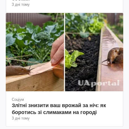
3 дні тому
Соціум
Злітні знизити ваш врожай за ніч: як
боротись зі слимаками на городі
3 дні тому