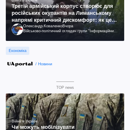
Війна в Україні
Третій армійський корпус створює для
російських окупантів на Лиманському
напрямі критичний дискомфорт: як це
Олександр Коваленко
Вчора
вдалося
Військово-політичний оглядач групи "Інформаційний
спротив"
Економіка
Новини
TOP news
Війна в Україні
Чи можуть мобілізувати