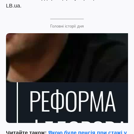
LB.ua.
Головні історії дня
Читайте також:
Якою буде пенсія при стажі у