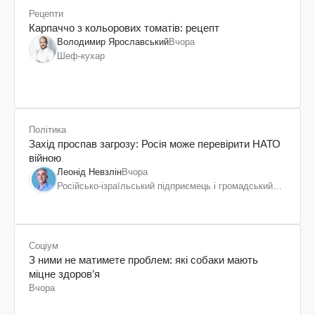
Рецепти
Карпаччо з кольорових томатів: рецепт
Володимир Ярославський
Вчора
Шеф-кухар
Політика
Захід проспав загрозу: Росія може перевірити НАТО
війною
Леонід Невзлін
Вчора
Російсько-ізраїльський підприємець і громадський
діяч, колишній віцепрезидент "ЮКОСа"
Соціум
З ними не матимете проблем: які собаки мають
міцне здоров’я
Вчора