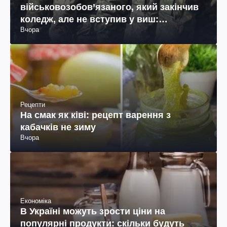
військовозобов’язаного, який закінчив
коледж, але не вступив у виш:
Вчора
пояснення юриста
Рецепти
На смак як ківі: рецепт варення з
кабачків не зиму
Вчора
Економіка
В Україні можуть зрости ціни на
популярні продукти: скільки будуть