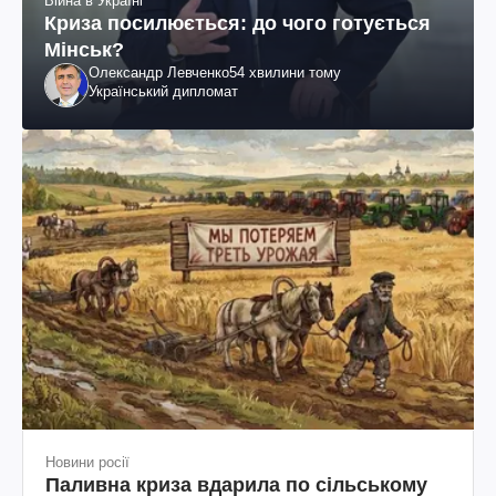
Війна в Україні
Криза посилюється: до чого готується
Мінськ?
Олександр Левченко
54 хвилини тому
Український дипломат
Новини росії
Паливна криза вдарила по сільському