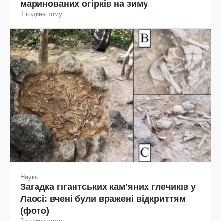
маринованих огірків на зиму
1 година тому
Наука
Загадка гігантських камʼяних глечиків у
Лаосі: вчені були вражені відкриттям
(фото)
2 години тому