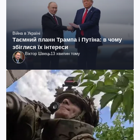
Війна в Україні
Таємний планн Трампа і Путіна: в чому
збіглися їх інтереси
Віктор Швець
13 хвилин тому