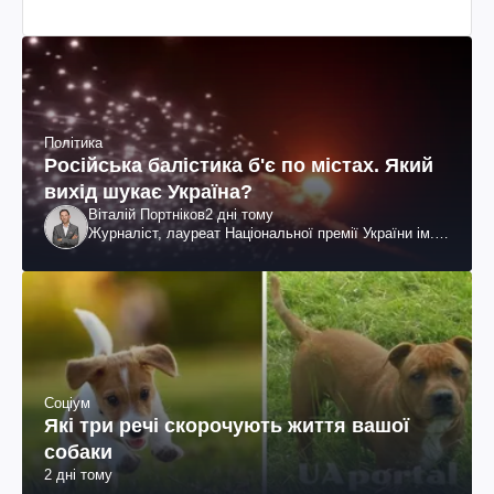
Політика
Російська балістика б'є по містах. Який
вихід шукає Україна?
Віталій Портніков
2 дні тому
Журналіст, лауреат Національної премії України ім.
Шевченка
Соціум
Які три речі скорочують життя вашої
собаки
2 дні тому