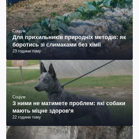
Соціум
Для прихильників природніх методів: як
боротись зі слимаками без хімії
23 години тому
Соціум
З ними не матимете проблем: які собаки
мають міцне здоров’я
22 години тому