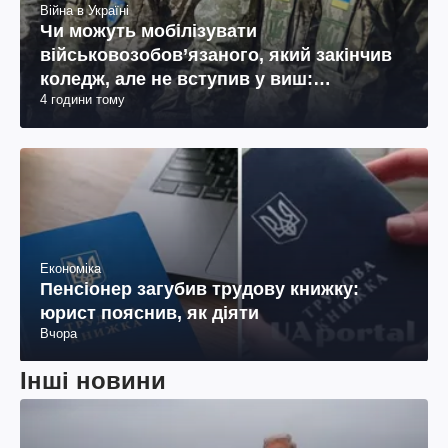
Війна в Україні
Чи можуть мобілізувати
військовозобов’язаного, який закінчив
коледж, але не вступив у виш:
4 години тому
пояснення юриста
Економіка
Пенсіонер загубив трудову книжку:
юрист пояснив, як діяти
Вчора
Інші новини