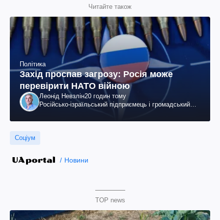
Читайте також
Політика
Захід проспав загрозу: Росія може
перевірити НАТО війною
Леонід Невзлін
20 годин тому
Російсько-ізраїльський підприємець і громадський
діяч, колишній віцепрезидент "ЮКОСа"
Соціум
Новини
TOP news