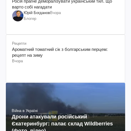
Росія прагне деморалізувати український тил. Що
варто собі нагадати
Юрій Богданов
Вчора
Блогер
Рецепти
Ароматний томатний сік з болгарським перцем:
рецепт на зиму
Вчора
Війна в Україні
Дрони атакували російський
Єкатеринбург: палає склад Wildberries
(фото, відео)