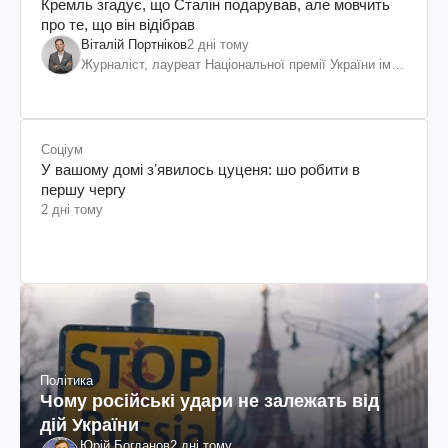
Кремль згадує, що Сталін подарував, але мовчить
про те, що він відібрав
Віталій Портніков
2 дні тому
Журналіст, лауреат Національної премії України ім.
Шевченка
Соціум
У вашому домі зʼявилось цуценя: шо робити в
першу чергу
2 дні тому
Політика
Чому російські удари не залежать від
дій України
Юрій Богданов
2 дні тому