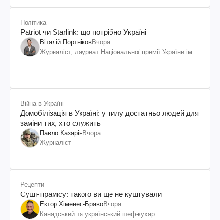
Політика
Patriot чи Starlink: що потрібно Україні
Віталій Портніков
Вчора
Журналіст, лауреат Національної премії України ім.
Шевченка
Війна в Україні
Домобілізація в Україні: у тилу достатньо людей для
заміни тих, хто служить
Павло Казарін
Вчора
Журналіст
Рецепти
Суші-тірамісу: такого ви ще не куштували
Ектор Хіменес-Браво
Вчора
Канадський та український шеф-кухар