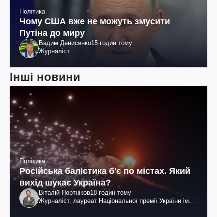
Політика
Чому США вже не можуть змусити
Путіна до миру
Вадим Денисенко
15 годин тому
Журналіст
Інші новини
Політика
Російська балістика б'є по містах. Який
вихід шукає Україна?
Віталій Портніков
18 годин тому
Журналіст, лауреат Національної премії України ім.
Шевченка