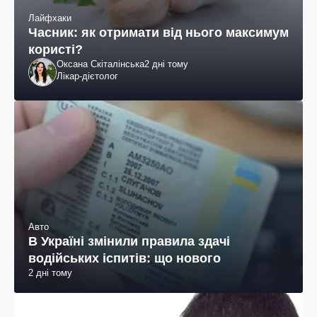
Лайфхаки
Часник: як отримати від нього максимум
користі?
Оксана Скіталінська
2 дні тому
Лікар-дієтолог
Авто
В Україні змінили правила здачі
водійських іспитів: що нового
2 дні тому