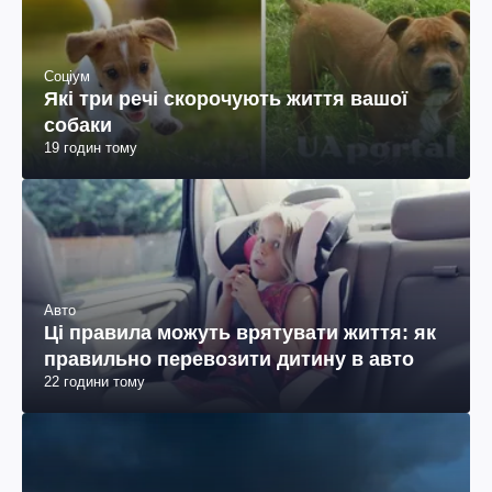
Соціум
Які три речі скорочують життя вашої
собаки
19 годин тому
Авто
Ці правила можуть врятувати життя: як
правильно перевозити дитину в авто
22 години тому