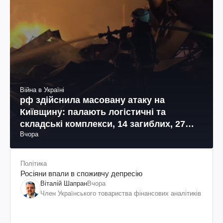
Війна в Україні
рф здійснила масовану атаку на
Київщину: палають логістичні та
складські комплекси, 14 загиблих, 27
Вчора
поранених (фото, відео)
Політика
Росіяни впали в споживчу депресію
Віталій Шапран
Вчора
Член Українського товариства фінансових аналітиків