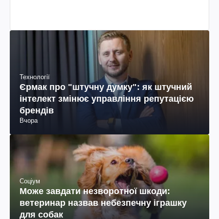
колумбійського походження, бізнесмен, телеведучий
Технології
Єрмак про "штучну думку": як штучний
інтелект змінює управління репутацією
брендів
Вчора
Соціум
Може завдати незворотної шкоди:
ветеринар назвав небезпечну іграшку
для собак