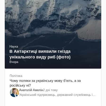
Наука
В Антарктиці виявили гнізда
унікального виду риб (фото)
Вчора
Політика
Чому поляки за українську мову б'ють, а за
російську ні?
Анатолій Амелін
2 дні тому
Український підприємець, державний службовець і
громадський діяч