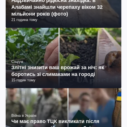
Надзвичайно рідкісна знахідка: в
Алабамі знайшли черепаху віком 32
мільйони років (фото)
21 година тому
Соціум
Злітні знизити ваш врожай за ніч: як
боротись зі слимаками на городі
15 годин тому
Війна в Україні
Чи має право ТЦК викликати після