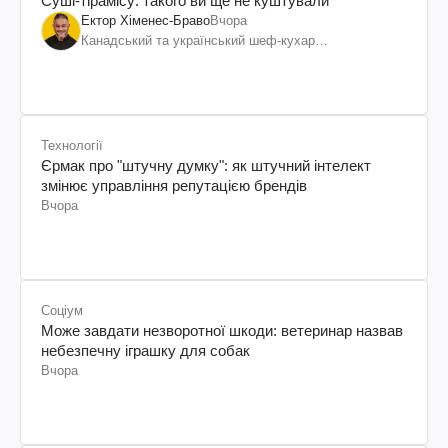
Суші-тірамісу: такого ви ще не куштували
Ектор Хіменес-Браво
Вчора
Канадський та український шеф-кухар
колумбійського походження, бізнесмен, телеведучий
Технології
Єрмак про "штучну думку": як штучний інтелект
змінює управління репутацією брендів
Вчора
Соціум
Може завдати незворотної шкоди: ветеринар назвав
небезпечну іграшку для собак
Вчора