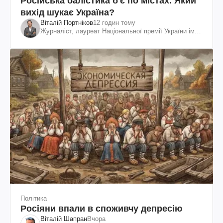
Російська балістика б'є по містах. Який
вихід шукає Україна?
Віталій Портніков
12 годин тому
Журналіст, лауреат Національної премії України ім.
Шевченка
Політика
Росіяни впали в споживчу депресію
Віталій Шапран
Вчора