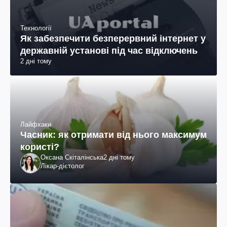
Технології
Як забезпечити безперервний інтернет у
державній установі під час відключень
2 дні тому
Лайфхаки
Часник: як отримати від нього максимум
користі?
Оксана Скіталінська
2 дні тому
Лікар-дієтолог