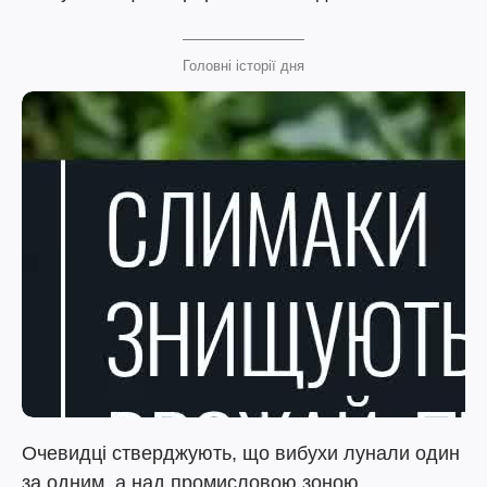
Головні історії дня
Очевидці стверджують, що вибухи лунали один
за одним, а над промисловою зоною