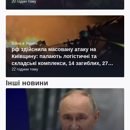
20 годин тому
Війна в Україні
рф здійснила масовану атаку на
Київщину: палають логістичні та
складські комплекси, 14 загиблих, 27
22 години тому
поранених (фото, відео)
Інші новини