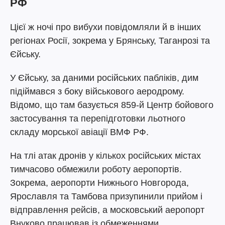
РФ
Цієї ж ночі про вибухи повідомляли й в інших
регіонах Росії, зокрема у Брянську, Таганрозі та
Єйську.
У Єйську, за даними російських пабліків, дим
підіймався з боку військового аеродрому.
Відомо, що там базується 859-й Центр бойового
застосування та перепідготовки льотного
складу морської авіації ВМФ РФ.
На тлі атак дронів у кількох російських містах
тимчасово обмежили роботу аеропортів.
Зокрема, аеропорти Нижнього Новгорода,
Ярославля та Тамбова призупинили прийом і
відправлення рейсів, а московський аеропорт
Внуково працював із обмеженнями.