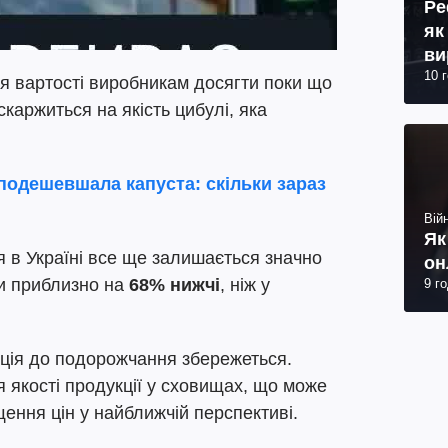
Ре
як
ви
10 
я вартості виробникам досягти поки що
каржиться на якість цибулі, яка
 подешевшала капуста: скільки зараз
Війн
Як
 в Україні все ще залишається значно
он
ни приблизно на
68% нижчі
, ніж у
9 г
ція до подорожчання збережеться.
якості продукції у сховищах, що може
ення цін у найближчій перспективі.