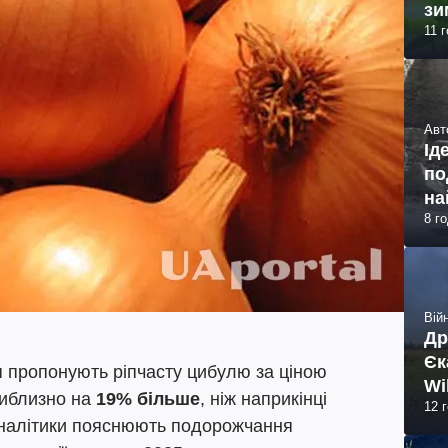
зи
11 
Авт
Ід
по
на
8 г
Війн
Др
Єк
я пропонують ріпчасту цибулю за ціною
Wi
риблизно на
19% більше
, ніж наприкінці
12 
Аналітики пояснюють подорожчання