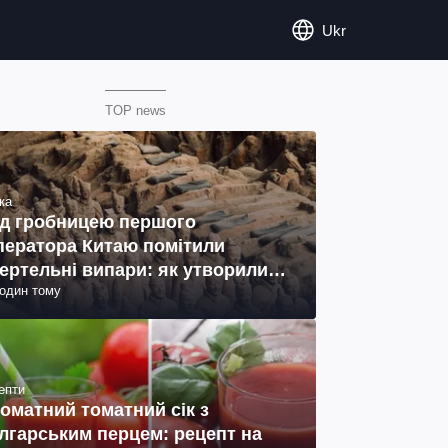
Ukr
TOP news
ка
д гробницею першого
ператора Китаю помітили
ертельні випари: як утворились
годин тому
ото)
епти
оматний томатний сік з
лгарським перцем: рецепт на