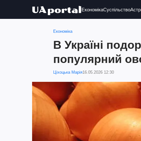
Економіка
Суспільство
Астр
Економіка
В Україні подо
популярний ово
Ціхоцька Марія
16.05.2026 12:30