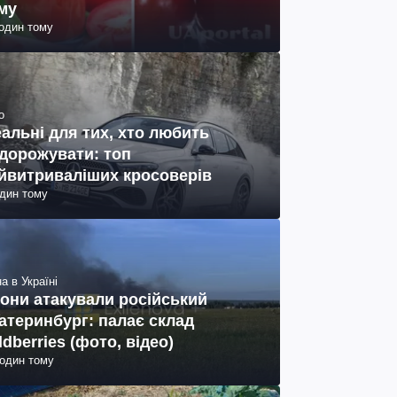
му
годин тому
о
еальні для тих, хто любить
дорожувати: топ
йвитриваліших кросоверів
один тому
а в Україні
они атакували російський
атеринбург: палає склад
ldberries (фото, відео)
годин тому