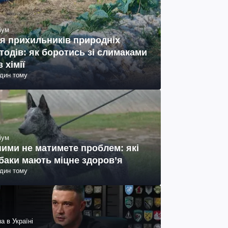
іум
я прихильників природніх
тодів: як боротись зі слимаками
з хімії
один тому
іум
ними не матимете проблем: які
баки мають міцне здоров’я
один тому
а в Україні