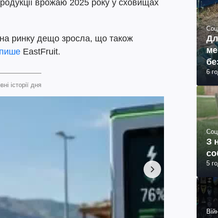
продукції врожаю 2025 року у сховищах
Соц
Дл
в на ринку дещо зросла, що також
ме
пише
EastFruit.
бе
6 г
вні історії дня
Соц
З 
со
5 г
Війн