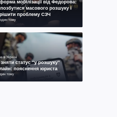
форма мобілізації від Федорова:
 позбутися масового розшуку і
рішити проблему СЗЧ
годин тому
а в Україні
 зняти статус "у розшуку"
лайн: пояснення юриста
один тому