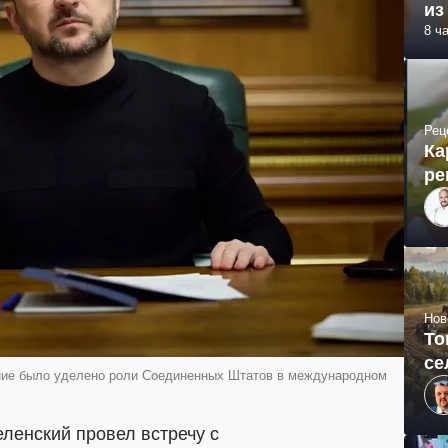
из
8 ч
Рец
Ка
ре
Нов
То
се
ание было уделено роли Соединенных Штатов в международном
ленский провел встречу с