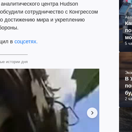
 аналитического центра Hudson
ны обсудили сотрудничество с Конгрессом
Авт
о достижению мира и укреплению
Ка
бороны.
по
мо
бщил в
соцсетях.
5 ч
ые истории дня
Эко
В 
по
бу
2 ч