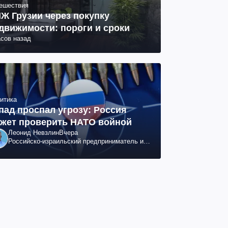
ешествия
Ж Грузии через покупку
движимости: пороги и сроки
асов назад
итика
пад проспал угрозу: Россия
жет проверить НАТО войной
Леонид Невзлин
Вчера
Российско-израильский предприниматель и
общественный деятель, бывший вице-
президент "ЮКОСа"