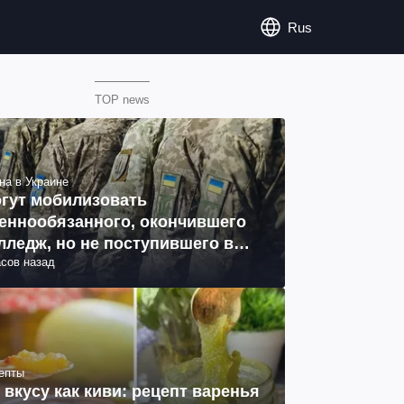
Rus
TOP news
на в Украине
гут мобилизовать
еннообязанного, окончившего
лледж, но не поступившего в
асов назад
з: объяснение юриста
епты
 вкусу как киви: рецепт варенья