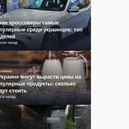
о
кие кроссоверы самые
пулярные среди украинцев: топ
делей
асов назад
номика
Украине могут вырасти цены на
пулярные продукты: сколько
дут стоить
аса назад