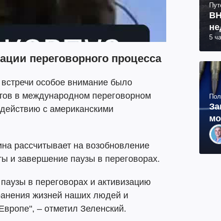
Пут
ВН
не
5 ч
ации переговорного процесса
 встречи особое внимание было
тов в международном переговорном
Пол
За
действию с американскими
мо
ина рассчитывает на возобновление
ы и завершение паузы в переговорах.
паузы в переговорах и активизацию
ранения жизней наших людей и
Европе", – отметил Зеленский.