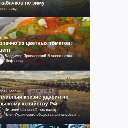
 кабачков не зиму
асов назад
епты
рпаччо из цветных томатов:
цепт
Владимир Ярославский
19 часов назад
Шеф-повар
ости россии
пливный кризис ударил по
льскому хозяйству РФ
Виталий Шапран
21 час назад
Член Украинского общества финансовых
аналитиков