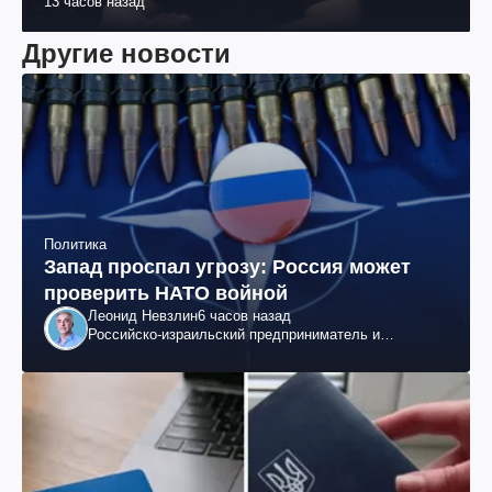
13 часов назад
Другие новости
Политика
Запад проспал угрозу: Россия может
проверить НАТО войной
Леонид Невзлин
6 часов назад
Российско-израильский предприниматель и
общественный деятель, бывший вице-президент
"ЮКОСа"