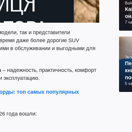
Вой
Ка
он
7 ч
модели, так и представители
 время даже более дорогие SUV
гими в обслуживании и выгодными для
Эко
Пе
 – надежность, практичность, комфорт
кн
по
и эксплуатацию.
5 ч
корды: топ самых популярных
26 года вошли: