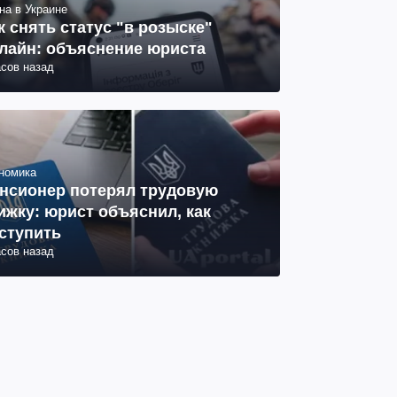
на в Украине
к снять статус "в розыске"
лайн: объяснение юриста
асов назад
номика
нсионер потерял трудовую
ижку: юрист объяснил, как
ступить
асов назад