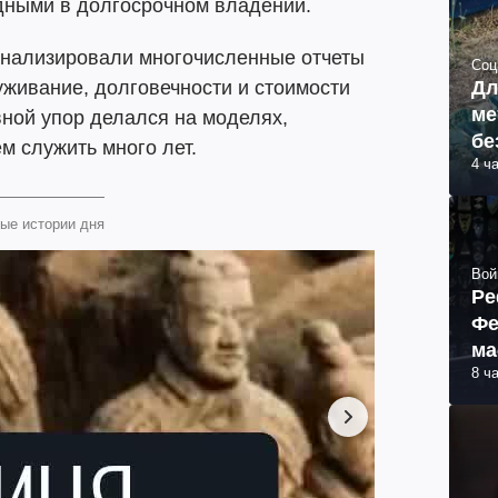
одными в долгосрочном владении.
нализировали многочисленные отчеты
Соц
Дл
уживание, долговечности и стоимости
ме
ной упор делался на моделях,
бе
м служить много лет.
4 ч
ые истории дня
Вой
Ре
Фе
ма
8 ч
пр