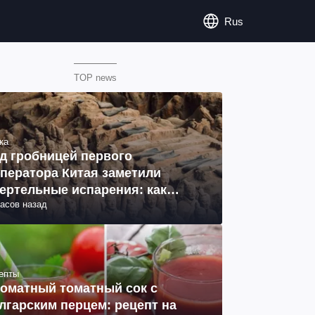
Rus
TOP news
ка
д гробницей первого
ператора Китая заметили
ертельные испарения: как
часов назад
разовались (фото)
епты
оматный томатный сок с
лгарским перцем: рецепт на