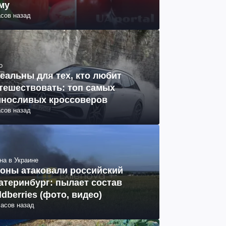
му
асов назад
о
еальны для тех, кто любит
тешествовать: топ самых
носливых кроссоверов
асов назад
на в Украине
оны атаковали российский
атеринбург: пылает состав
ldberries (фото, видео)
часов назад