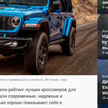
зи
9 ч
Авт
Ид
пу
вы
6 ч
Вой
ители премиального сегмента. Источник: Jeep
Др
Ек
или рейтинг лучших кроссоверов для
Wi
вошли современные, надежные и
10 
ько хорошо показывают себя в