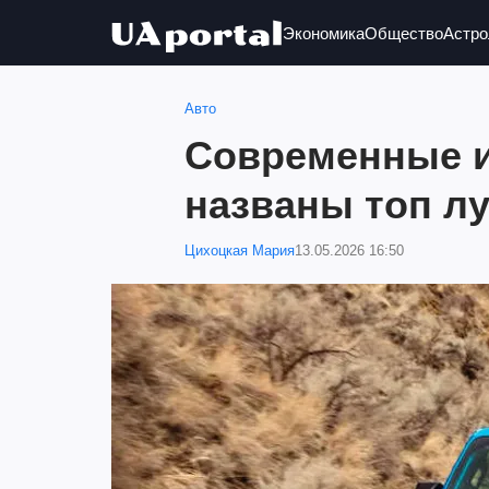
Экономика
Общество
Астро
Авто
Современные и
названы топ л
Цихоцкая Мария
13.05.2026 16:50