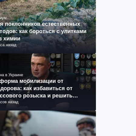
иум
я поклонников естественных
тодов: как бороться с улитками
з химии
аса назад
на в Украине
форма мобилизации от
дорова: как избавиться от
ссового розыска и решить
асов назад
облему СОЧ