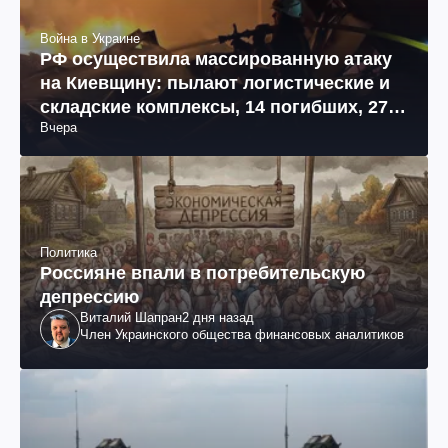
Война в Украине
РФ осуществила массированную атаку
на Киевщину: пылают логистические и
складские комплексы, 14 погибших, 27
Вчера
раненых (фото, видео)
Политика
Россияне впали в потребительскую
депрессию
Виталий Шапран
2 дня назад
Член Украинского общества финансовых аналитиков