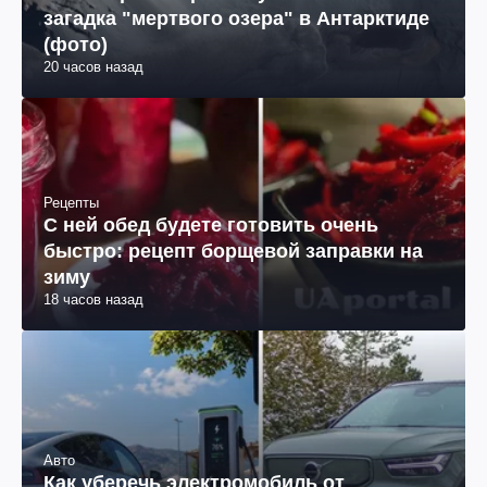
загадка "мертвого озера" в Антарктиде
(фото)
20 часов назад
Рецепты
С ней обед будете готовить очень
быстро: рецепт борщевой заправки на
зиму
18 часов назад
Авто
Как уберечь электромобиль от