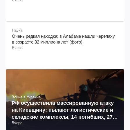
Наука
Очень редкая находка: в Алабаме нашли черепаху
в возрасте 32 миллиона лет (фото)
Вчера
Война в Украине
РФ осуществила массированную атаку
на Киевщину: пылают логистические и
складские комплексы, 14 погибших, 27
Вчера
раненых (фото, видео)