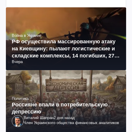
Война в Украине
РФ осуществила массированную атаку
на Киевщину: пылают логистические и
складские комплексы, 14 погибших, 27
Вчера
раненых (фото, видео)
Политика
Россияне впали в потребительскую
депрессию
Виталий Шапран
2 дня назад
Член Украинского общества финансовых аналитиков