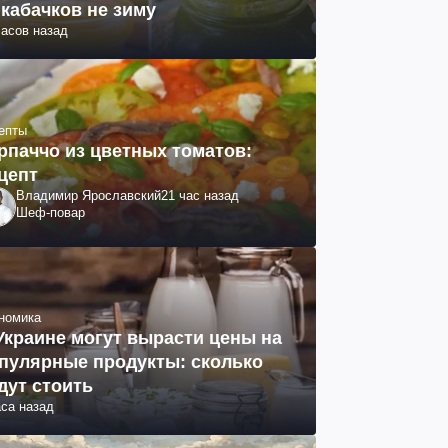
 кабачков не зиму
часов назад
епты
рпаччо из цветных томатов:
цепт
Владимир Ярославский
21 час назад
Шеф-повар
номика
Украине могут вырасти цены на
пулярные продукты: сколько
дут стоить
аса назад