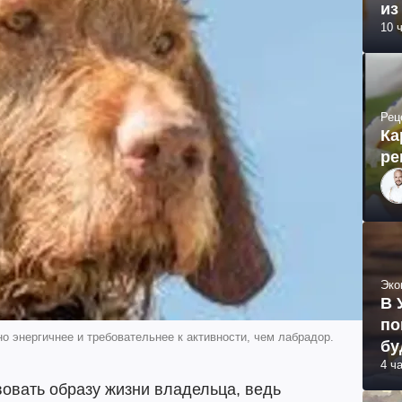
из
10 
Рец
Ка
ре
Эко
В 
по
о энергичнее и требовательнее к активности, чем лабрадор.
бу
4 ч
овать образу жизни владельца, ведь