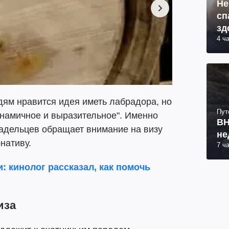
Не
сп
зд
4 ч
дям нравится идея иметь лабрадора, но
Пут
инамичное и выразительное". Именно
ВН
владельцев обращает внимание на визу
не
нативу.
7 ч
и: кинолог рассказал, как помочь
иза