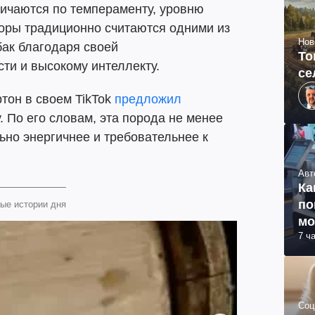
ичаются по темпераменту, уровню
доры традиционно считаются одними из
Нов
ак благодаря своей
То
ти и высокому интеллекту.
се
ртон в своем TikTok
предложил
. По его словам, эта порода не менее
ьно энергичнее и требовательнее к
Авт
Ка
по
ые истории дня
мо
7 ч
Соц