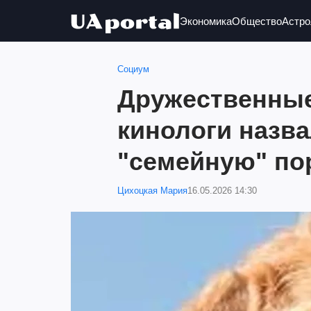
Экономика
Общество
Астро
Социум
Дружественные
кинологи назв
"семейную" по
Цихоцкая Мария
16.05.2026 14:30