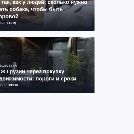
 так, как у людей: сколько нужно
ать собаке, чтобы быть
оровой
аса назад
ешествия
Ж Грузии через покупку
движимости: пороги и сроки
асов назад