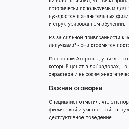
Кинолог пояснил, что виза прин
исторически используемым для п
нуждаются в значительных физич
и структурированном обучении.
Из-за сильной привязанности к ч
липучками" - они стремятся пос
По словам Атертона, у визла тот
который ценят в лабрадорах, но
характера и высоким энергетиче
Важная оговорка
Специалист отметил, что эта по
физической и умственной нагруз
деструктивное поведение.