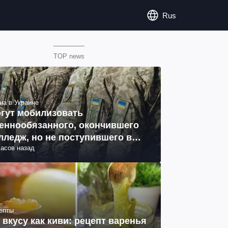
Rus
TOP news
на в Украине
гут мобилизовать
еннообязанного, окончившего
лледж, но не поступившего в
часов назад
з: объяснение юриста
епты
 вкусу как киви: рецепт варенья