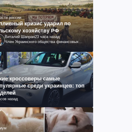
ости россии
пливный кризис ударил по
льскому хозяйству РФ
Виталий Шапран
23 часа назад
Член Украинского общества финансовых
аналитиков
о
кие кроссоверы самые
пулярные среди украинцев: топ
делей
асов назад
иум