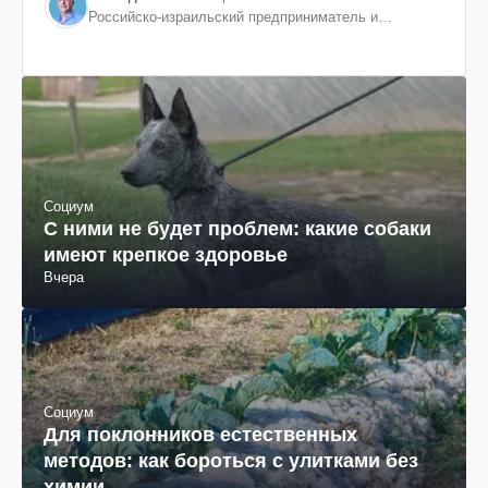
Российско-израильский предприниматель и
общественный деятель, бывший вице-президент
"ЮКОСа"
Социум
С ними не будет проблем: какие собаки
имеют крепкое здоровье
Вчера
Социум
Для поклонников естественных
методов: как бороться с улитками без
химии