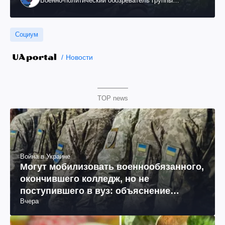
Военно-политический обозреватель группы
"Информационное сопротивление"
Социум
Новости
TOP news
Война в Украине
Могут мобилизовать военнообязанного,
окончившего колледж, но не
поступившего в вуз: объяснение
Вчера
юриста