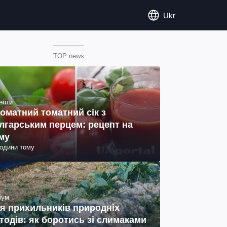
Ukr
TOP news
епти
оматний томатний сік з
лгарським перцем: рецепт на
му
години тому
іум
я прихильників природніх
тодів: як боротись зі слимаками