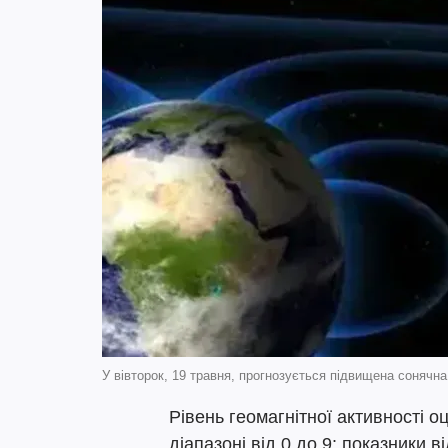
У вівторок, 19 травня, прогнозується підвищена сонячна 
Рівень геомагнітної активності о
діапазоні від 0 до 9: показники 