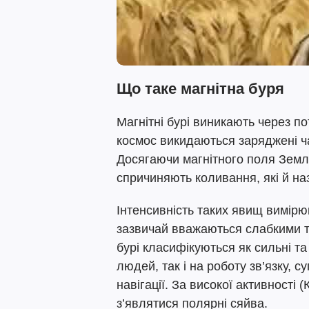
Що таке магнітна буря
Магнітні бурі виникають через по
космос викидаються заряджені ч
Досягаючи магнітного поля Землі
спричиняють коливання, які й на
Інтенсивність таких явищ вимірю
зазвичай вважаються слабкими т
бурі класифікуються як сильні т
людей, так і на роботу зв’язку, с
навігації. За високої активності (
з’являтися полярні сяйва.