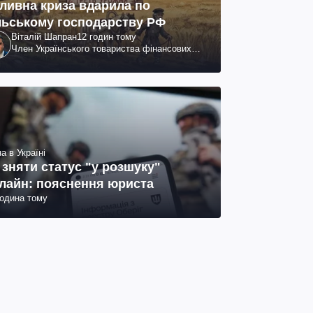
ливна криза вдарила по
льському господарству РФ
Віталій Шапран
12 годин тому
Член Українського товариства фінансових
аналітиків
а в Україні
 зняти статус "у розшуку"
лайн: пояснення юриста
година тому