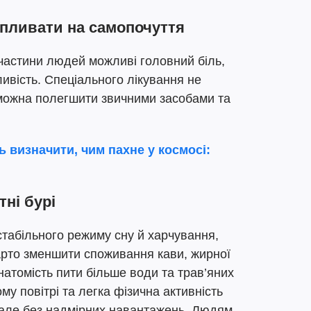
впливати на самопочуття
 частини людей можливі головний біль,
ливість. Спеціального лікування не
 можна полегшити звичними засобами та
 визначити, чим пахне у космосі:
тні бурі
табільного режиму сну й харчування,
арто зменшити споживання кави, жирної
 натомість пити більше води та трав’яних
му повітрі та легка фізична активність
 але без надмірних навантажень. Людям