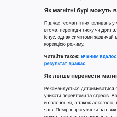
Як магнітні бурі можуть 
Під час геомагнітних коливань у
втома, перепади тиску чи дратів
існує, однак симптоми зазвичай
корекцією режиму.
Читайте також:
Вченим вдалось
результат вражає
Як легше перенести магні
Рекомендується дотримуватися с
уникати перевтоми та стресів. В
й солоної їжі, а також алкоголю,
чаїв. Помірні прогулянки на свіжо
можуть покращити самопочуття,