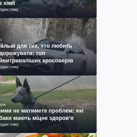
з хімії
годин тому
о
еальні для тих, хто любить
дорожувати: топ
йвитриваліших кросоверів
годин тому
іум
ними не матимете проблем: які
баки мають міцне здоров’я
годин тому