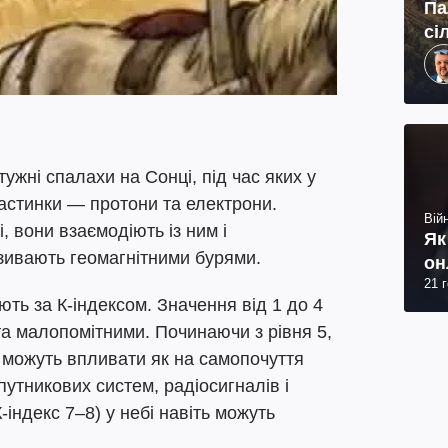
Па
сі
тужні спалахи на Сонці, під час яких у
астинки — протони та електрони.
Війн
, вони взаємодіють із ним і
Як
зивають геомагнітними бурями.
он
21 
ють за К-індексом. Значення від 1 до 4
а малопомітними. Починаючи з рівня 5,
а можуть впливати як на самопочуття
упутникових систем, радіосигналів і
К-індекс 7–8) у небі навіть можуть