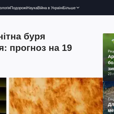
ологія
Подорожі
Наука
Війна в Україні
Більше
нітна буря
я: прогноз на 19
Рец
Ар
бо
зи
23 
Соц
Дл
ме