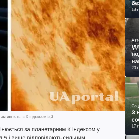
бе
18 
Авт
Ід
по
на
20 
Соц
З 
активність із К-індексом 5,3
со
17 
цінюється за планетарним К-індексом у
від 5 і вище відповідають сильним