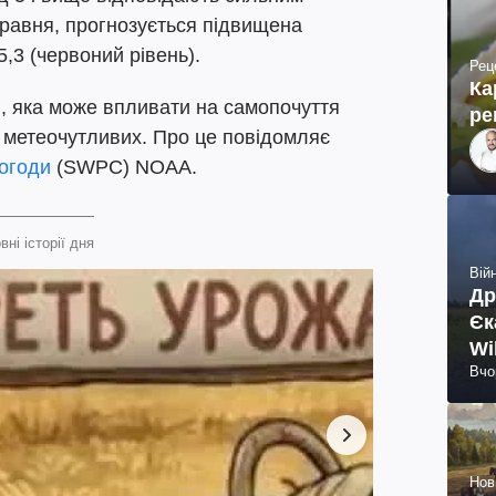
 травня, прогнозується підвищена
5,3 (червоний рівень).
Рец
Ка
ю, яка може впливати на самопочуття
ре
 метеочутливих. Про це повідомляє
погоди
(SWPC) NOAA.
вні історії дня
Війн
Др
Єк
Wi
Вчо
Нов