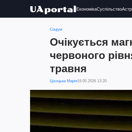
Економіка
Суспільство
Астр
Соціум
Очікується маг
червоного рівн
травня
Ціхоцька Марія
19.05.2026 13:20