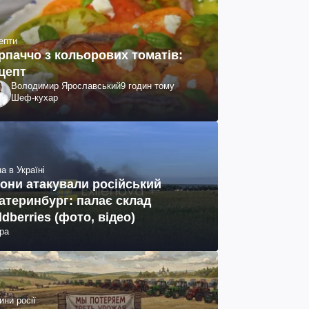
епти
рпаччо з кольорових томатів:
цепт
Володимир Ярославський
9 годин тому
Шеф-кухар
а в Україні
они атакували російський
атеринбург: палає склад
ldberries (фото, відео)
ра
ини росії