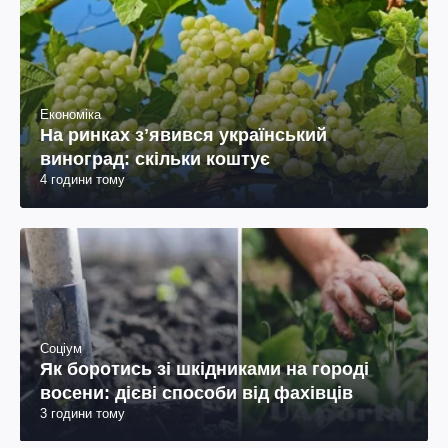
Економіка
На ринках зʼявився український
виноград: скільки коштує
4 години тому
Соціум
Як боротись зі шкідниками на городі
восени: дієві способи від фахівців
3 години тому