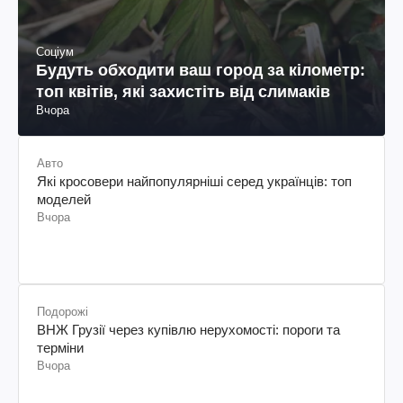
Соціум
Будуть обходити ваш город за кілометр:
топ квітів, які захистіть від слимаків
Вчора
Авто
Які кросовери найпопулярніші серед українців: топ
моделей
Вчора
Подорожі
ВНЖ Грузії через купівлю нерухомості: пороги та
терміни
Вчора