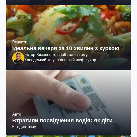
Рецепти
Ідеальна вечеря за 10 хвилин з куркою
Ектор Хіменес-Браво
6 годин тому
Канадський та український шеф-кухар
колумбійського походження, бізнесмен, телеведучий
Авто
Втратили посвідчення водія: як діти
5 годин тому