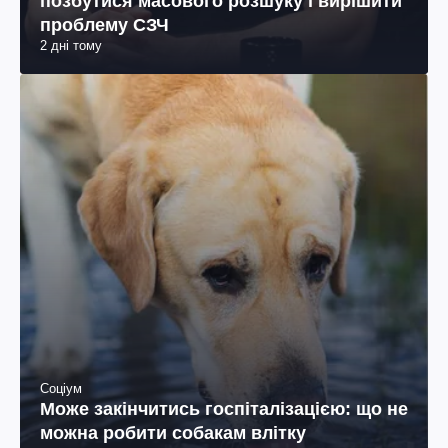
позбутися масового розшуку і вирішити
проблему СЗЧ
2 дні тому
Соціум
Може закінчитись госпіталізацією: що не
можна робити собакам влітку