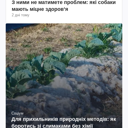
З ними не матимете проблем: які собаки
мають міцне здоров’я
2 дні тому
Соціум
Для прихильників природніх методів: як
боротись зі слимаками без хімії