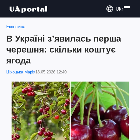
Ukr
Економіка
В Україні зʼявилась перша
черешня: скільки коштує
ягода
Ціхоцька Марія
18.05.2026 12:40