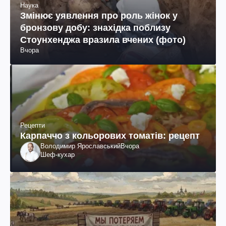
Наука
Змінює уявлення про роль жінок у
бронзову добу: знахідка поблизу
Стоунхенджа вразила вчених (фото)
Вчора
Рецепти
Карпаччо з кольорових томатів: рецепт
Володимир Ярославський
Вчора
Шеф-кухар