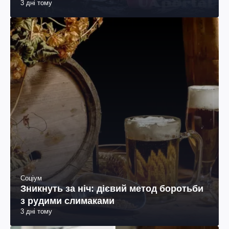
3 дні тому
Соціум
Зникнуть за ніч: дієвий метод боротьби
з рудими слимаками
3 дні тому