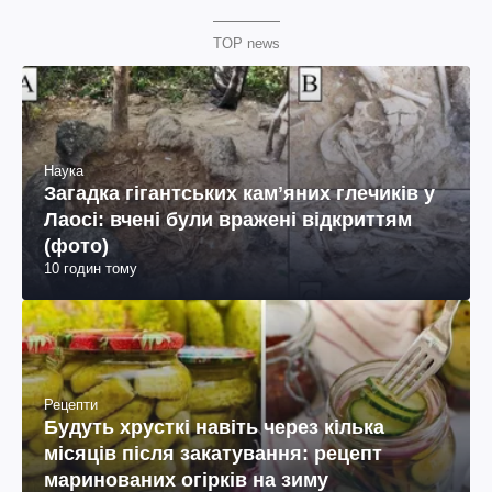
TOP news
Наука
Загадка гігантських камʼяних глечиків у
Лаосі: вчені були вражені відкриттям
(фото)
10 годин тому
Рецепти
Будуть хрусткі навіть через кілька
місяців після закатування: рецепт
маринованих огірків на зиму