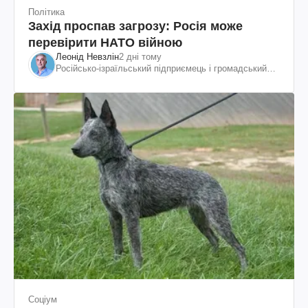
Політика
Захід проспав загрозу: Росія може
перевірити НАТО війною
Леонід Невзлін
2 дні тому
Російсько-ізраїльський підприємець і громадський
діяч, колишній віцепрезидент "ЮКОСа"
Соціум