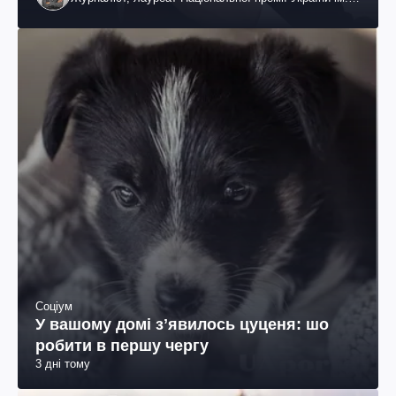
Шевченка
Соціум
У вашому домі зʼявилось цуценя: шо
робити в першу чергу
3 дні тому