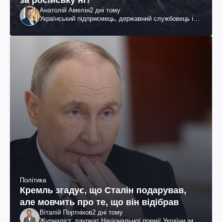
Анатолій Амелін
2 дні тому
Український підприємець, державний службовець і
громадський діяч
Політика
Кремль згадує, що Сталін подарував,
але мовчить про те, що він відібрав
Віталій Портніков
2 дні тому
Журналіст, лауреат Національної премії України ім.