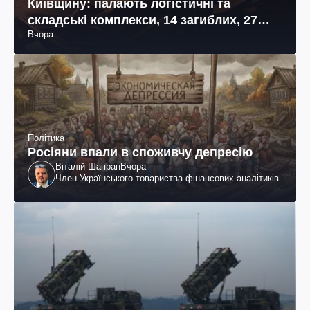
Київщину: палають логістичні та
складські комплекси, 14 загиблих, 27
Вчора
поранених (фото, відео)
Політика
Росіяни впали в споживчу депресію
Віталій Шапран
Вчора
Член Українського товариства фінансових аналітиків