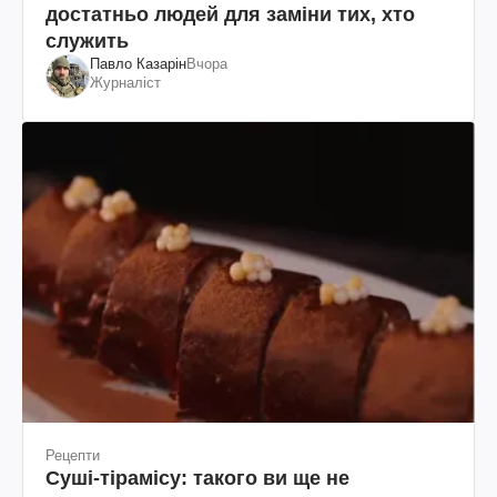
достатньо людей для заміни тих, хто
служить
Павло Казарін
Вчора
Журналіст
Рецепти
Суші-тірамісу: такого ви ще не