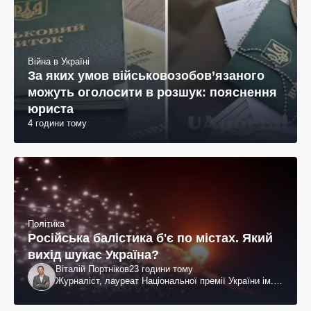
Війна в Україні
За яких умов військовозобов’язаного
можуть оголосити в розшук: пояснення
юриста
4 години тому
Політика
Російська балістика б'є по містах. Який
вихід шукає Україна?
Віталій Портніков
23 години тому
Журналіст, лауреат Національної премії України ім.
Шевченка