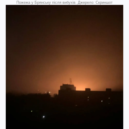
Пожежа у Брянську після вибухів. Джерело: Скриншот