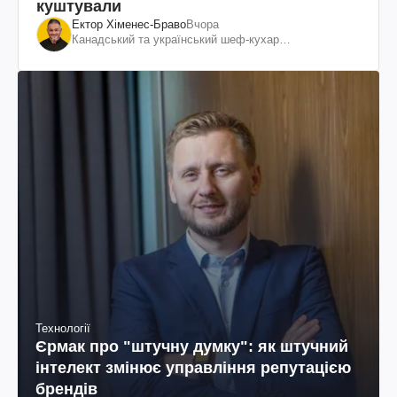
куштували
Ектор Хіменес-Браво
Вчора
Канадський та український шеф-кухар
колумбійського походження, бізнесмен, телеведучий
Технології
Єрмак про "штучну думку": як штучний
інтелект змінює управління репутацією
брендів