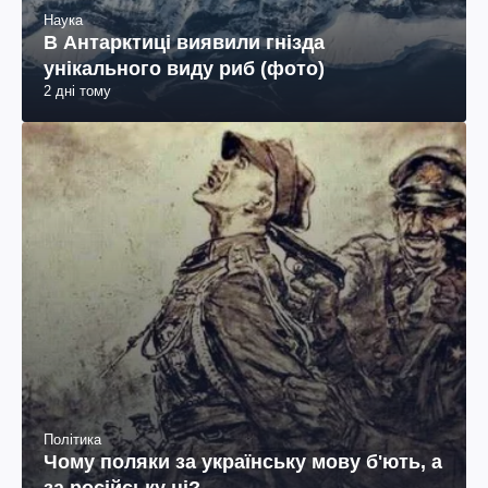
Наука
В Антарктиці виявили гнізда
унікального виду риб (фото)
2 дні тому
Політика
Чому поляки за українську мову б'ють, а
за російську ні?