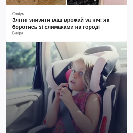
Соціум
Злітні знизити ваш врожай за ніч: як
боротись зі слимаками на городі
Вчора