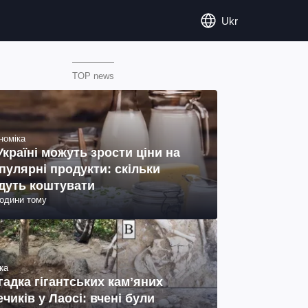
Ukr
TOP news
номіка
Україні можуть зрости ціни на
пулярні продукти: скільки
дуть коштувати
години тому
ка
гадка гігантських камʼяних
ечиків у Лаосі: вчені були