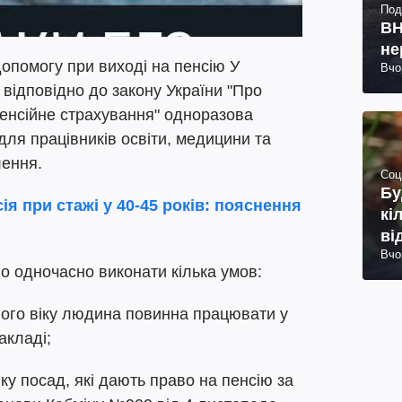
Под
ВН
не
опомогу при виході на пенсію У
Вчо
відповідно до закону України "Про
енсійне страхування" одноразова
ля працівників освіти, медицини та
лення.
Соц
Бу
ія при стажі у 40-45 років: пояснення
кі
ві
Вчо
о одночасно виконати кілька умов:
ого віку людина повинна працювати у
акладі;
у посад, які дають право на пенсію за