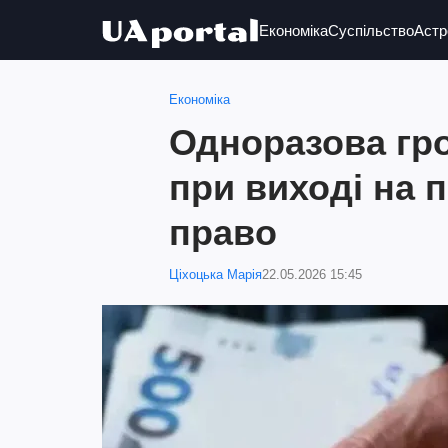
Економіка
Суспільство
Астр
Економіка
Одноразова гр
при виході на 
право
Ціхоцька Марія
22.05.2026 15:45