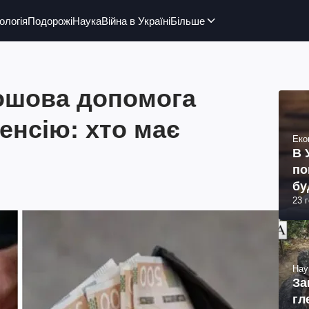
ологія
Подорожі
Наука
Війна в Україні
Більше
ошова допомога
пенсію: хто має
Еко
В 
по
бу
23 
Нау
За
гл