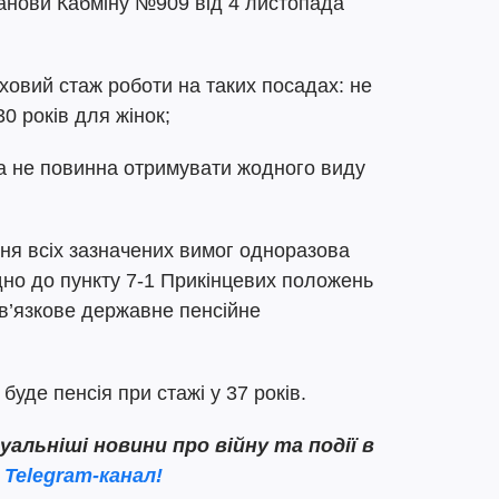
танови Кабміну №909 від 4 листопада
ховий стаж роботи на таких посадах: не
30 років для жінок;
а не повинна отримувати жодного виду
ня всіх зазначених вимог одноразова
дно до пункту 7-1 Прикінцевих положень
в’язкове державне пенсійне
 буде пенсія при стажі у 37 років.
льніші новини про війну та події в
 Telegram-канал!