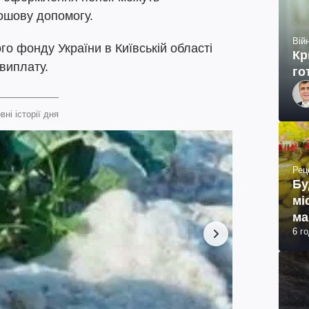
ошову допомогу.
Війн
го фонду України в Київській області
Кр
 виплату.
го
вні історії дня
Рец
Бу
мі
ма
6 г