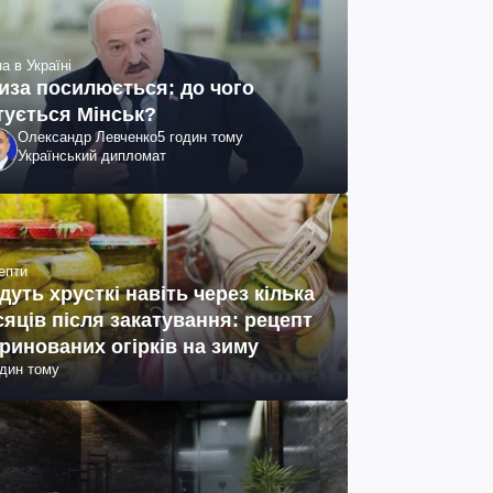
а в Україні
иза посилюється: до чого
тується Мінськ?
Олександр Левченко
5 годин тому
Український дипломат
епти
дуть хрусткі навіть через кілька
сяців після закатування: рецепт
ринованих огірків на зиму
один тому