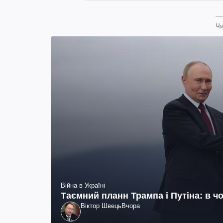
Чи
Війна в Україні
Таємний планн Трампа і Путіна: в чо
Віктор Швець
Вчора