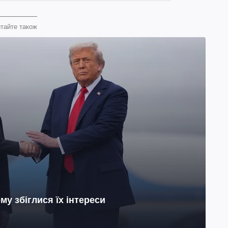
тайте також
му збіглися їх інтереси