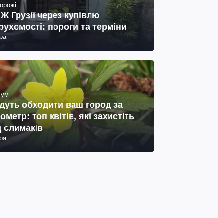
орожі
Ж Грузії через купівлю
рухомості: пороги та терміни
ра
іум
дуть обходити ваш город за
лометр: топ квітів, які захистіть
д слимаків
ра