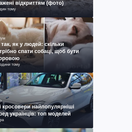
ажені відкриттям (фото)
один тому
іум
 так, як у людей: скільки
трібно спати собаці, щоб бути
оровою
години тому
о
і кросовери найпопулярніші
ред українців: топ моделей
ра