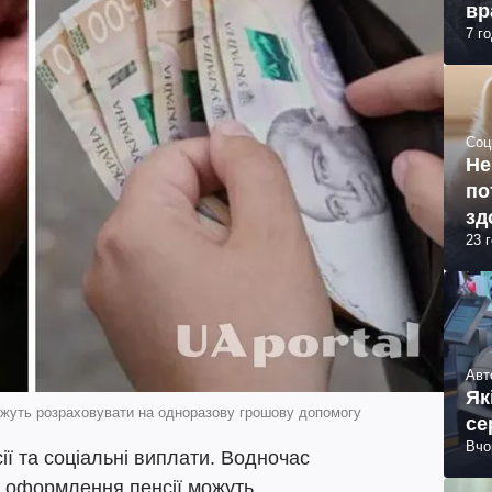
вр
7 г
Соц
Не
по
зд
23 
Авт
Як
можуть розраховувати на одноразову грошову допомогу
се
Вчо
ії та соціальні виплати. Водночас
ас оформлення пенсії можуть