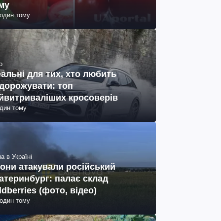
му
годин тому
о
еальні для тих, хто любить
дорожувати: топ
йвитриваліших кросоверів
один тому
а в Україні
они атакували російський
атеринбург: палає склад
ldberries (фото, відео)
годин тому