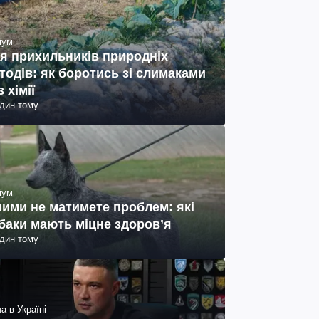
іум
я прихильників природніх
тодів: як боротись зі слимаками
з хімії
один тому
іум
ними не матимете проблем: які
баки мають міцне здоров’я
один тому
а в Україні