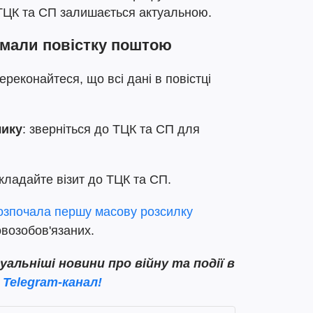
 ТЦК та СП залишається актуальною.
имали повістку поштою
переконайтеся, що всі дані в повістці
лику
: зверніться до ТЦК та СП для
дкладайте візит до ТЦК та СП.
озпочала першу масову розсилку
возобов'язаних.
льніші новини про війну та події в
 Telegram-канал!