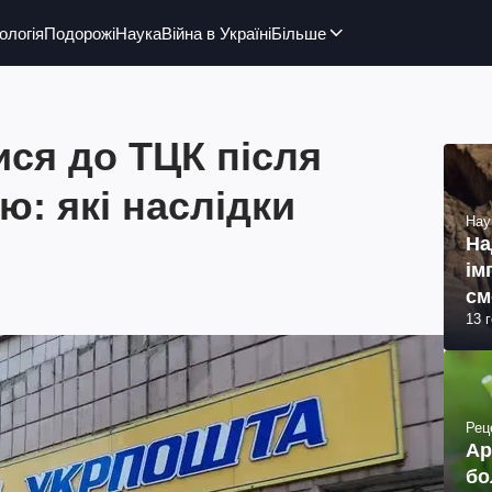
ологія
Подорожі
Наука
Війна в Україні
Більше
ися до ТЦК після
ю: які наслідки
Нау
На
ім
см
13 
(ф
Рец
Ар
бо