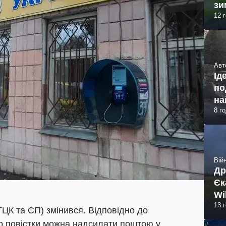
зи
12 
Авт
Ід
по
на
8 г
Війн
Др
Єк
Wi
13 
ТЦК та СП) змінився. Відповідно до
р повістки можна надсилати поштою у