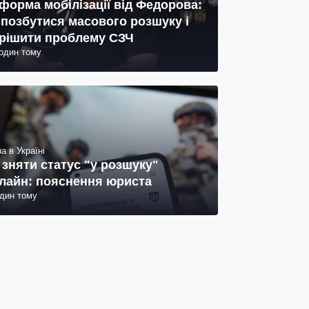
форма мобілізації від Федорова:
 позбутися масового розшуку і
рішити проблему СЗЧ
годин тому
а в Україні
 зняти статус "у розшуку"
лайн: пояснення юриста
один тому