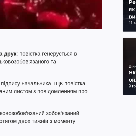
Ре
як
ви
11 
а друк
: повістка генерується в
ськовозобов'язаного та
Війн
Як
он
я підпису начальника ТЦК повістка
9 г
аним листом з повідомленням про
ськовозобов'язаний зобов'язаний
отягом двох тижнів з моменту