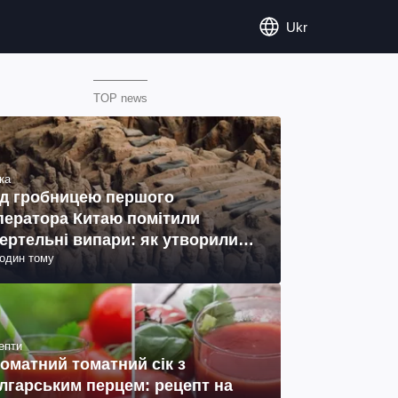
Ukr
TOP news
ка
д гробницею першого
ператора Китаю помітили
ертельні випари: як утворились
годин тому
ото)
епти
оматний томатний сік з
лгарським перцем: рецепт на