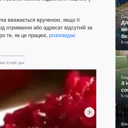
Соц
тка вважається врученою, якщо її
Дл
ід отримання або адресат відсутній за
ме
ро те, як це працює,
розповідає
бе
6 г
вні історії дня
Соц
З 
со
5 г
Війн