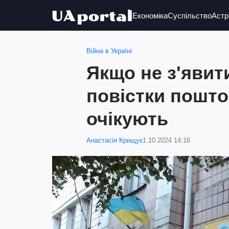
Економіка
Суспільство
Астр
Війна в Україні
Якщо не з'явит
повістки пошто
очікують
Анастасія Крищук
1.10.2024 14:16