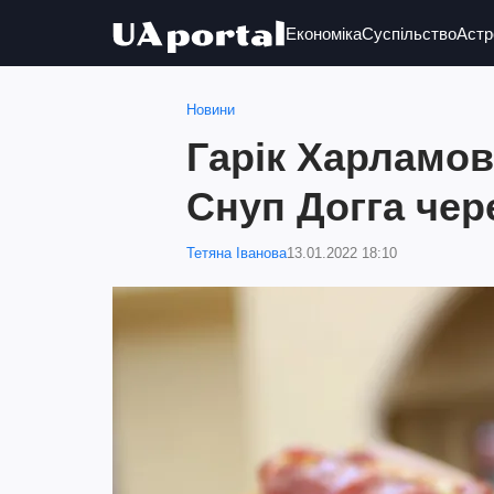
Економіка
Суспільство
Астр
Новини
Гарік Харламов
Снуп Догга чер
Тетяна Іванова
13.01.2022 18:10