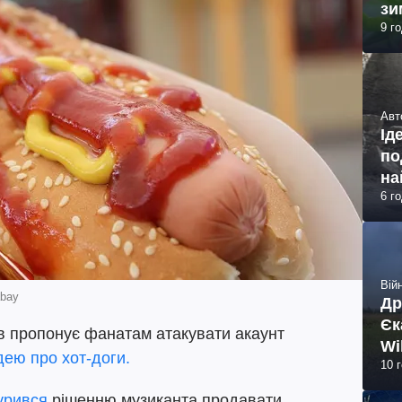
зи
9 г
Авт
Ід
по
на
6 г
Війн
abay
Др
Єк
ов пропонує фанатам атакувати акаунт
Wi
дею про хот-доги.
10 
урився
рішенню музиканта продавати