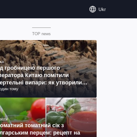
Ukr
TOP news
ка
д гробницею першого
ператора Китаю помітили
ертельні випари: як утворились
годин тому
ото)
епти
оматний томатний сік з
лгарським перцем: рецепт на