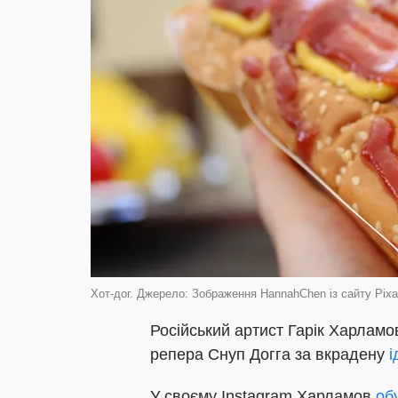
Хот-дог. Джерело: Зображення HannahChen із сайту Pix
Російський артист Гарік Харлам
репера Снуп Догга за вкрадену
і
У своєму Instagram Харламов
об