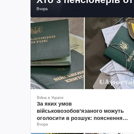
Вчора
Війна в Україні
За яких умов
військовозобов’язаного можуть
оголосити в розшук: пояснення
Вчора
юриста