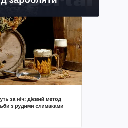
уть за ніч: дієвий метод
ьби з рудими слимаками