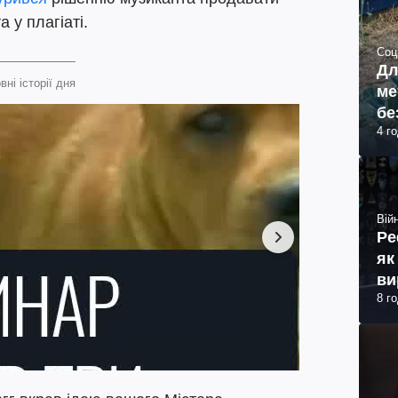
 у плагіаті.
Соц
Дл
вні історії дня
ме
бе
4 г
Війн
Ре
як
ви
8 г