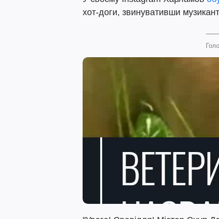
хот-доги, звинувативши музиканта
Голо