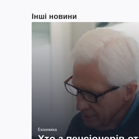
Інші новини
Економіка
Хто з пенсіонерів о