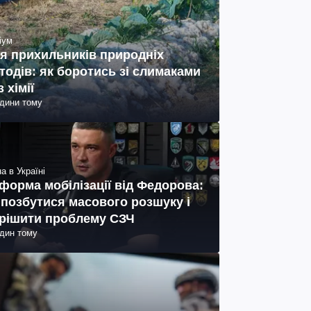
іум
я прихильників природніх
тодів: як боротись зі слимаками
з хімії
одини тому
а в Україні
форма мобілізації від Федорова:
 позбутися масового розшуку і
рішити проблему СЗЧ
один тому