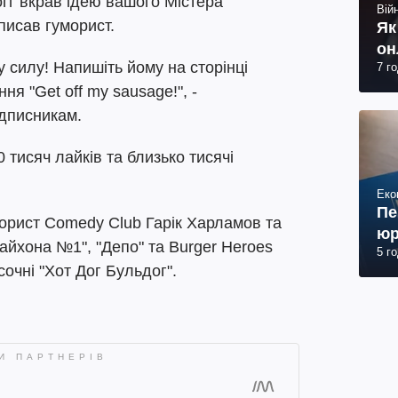
огг вкрав ідею вашого Містера
Війн
писав гуморист.
Як
он
 силу! Напишіть йому на сторінці
7 г
я "Get off my sausage!", -
дписникам.
тисяч лайків та близько тисячі
Еко
Пе
орист Comedy Club Гарік Харламов та
юр
айхона №1", "Депо" та Burger Heroes
5 г
очні "Хот Дог Бульдог".