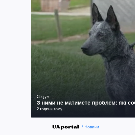
Соціум
З ними не матимете проблем: які с
2 години тому
Новини