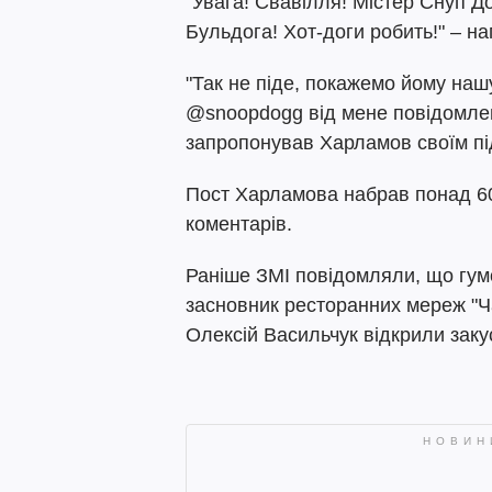
"Увага! Свавілля! Містер Снуп Д
Бульдога! Хот-доги робить!" – на
"Так не піде, покажемо йому нашу
@snoopdogg від мене повідомленн
запропонував Харламов своїм пі
Пост Харламова набрав понад 60 
коментарів.
Раніше ЗМІ повідомляли, що гум
засновник ресторанних мереж "Ч
Олексій Васильчук відкрили закус