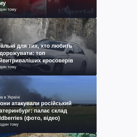
му
один тому
о
еальні для тих, хто любить
дорожувати: топ
йвитриваліших кросоверів
один тому
а в Україні
они атакували російський
атеринбург: палає склад
ldberries (фото, відео)
годин тому