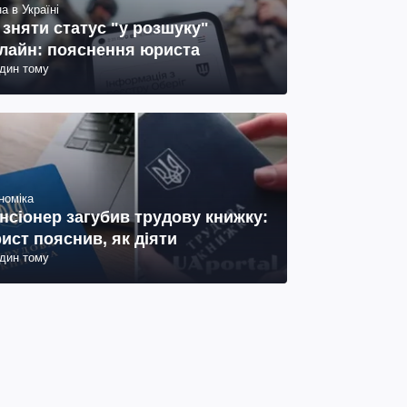
а в Україні
 зняти статус "у розшуку"
лайн: пояснення юриста
один тому
номіка
нсіонер загубив трудову книжку:
ист пояснив, як діяти
один тому