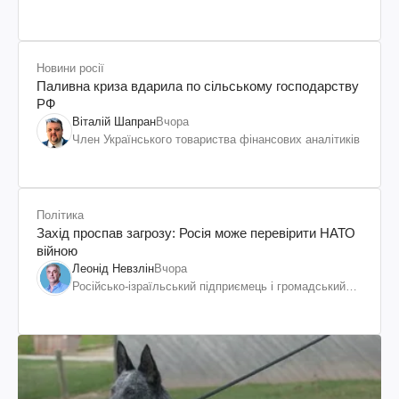
Новини росії
Паливна криза вдарила по сільському господарству
РФ
Віталій Шапран
Вчора
Член Українського товариства фінансових аналітиків
Політика
Захід проспав загрозу: Росія може перевірити НАТО
війною
Леонід Невзлін
Вчора
Російсько-ізраїльський підприємець і громадський
діяч, колишній віцепрезидент "ЮКОСа"