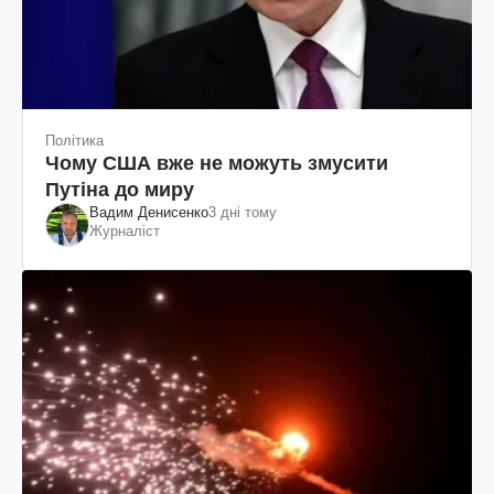
Політика
Чому США вже не можуть змусити
Путіна до миру
Вадим Денисенко
3 дні тому
Журналіст