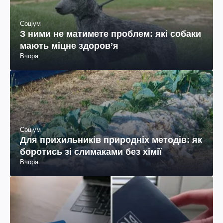
Соціум
З ними не матимете проблем: які собаки
мають міцне здоров’я
Вчора
Соціум
Для прихильників природніх методів: як
боротись зі слимаками без хімії
Вчора