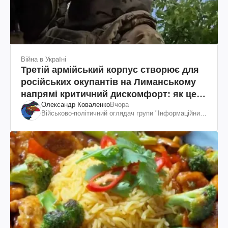
Війна в Україні
Третій армійський корпус створює для
російських окупантів на Лиманському
напрямі критичний дискомфорт: як це
Олександр Коваленко
Вчора
вдалося
Військово-політичний оглядач групи "Інформаційний
спротив"