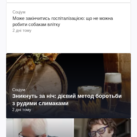
Соціум
Може закінчитись госпіталізацією: що не можна
робити собакам влітку
2 дні тому
Соціум
Зникнуть за ніч: дієвий метод боротьби
з рудими слимаками
2 дні тому