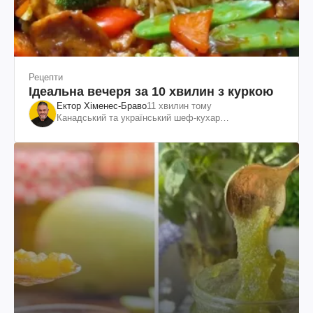
Рецепти
Ідеальна вечеря за 10 хвилин з куркою
Ектор Хіменес-Браво
11 хвилин тому
Канадський та український шеф-кухар
колумбійського походження, бізнесмен, телеведучий