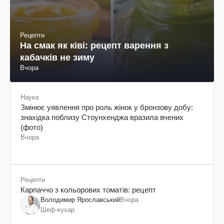
Рецепти
На смак як ківі: рецепт варення з
кабачків не зиму
Вчора
Наука
Змінює уявлення про роль жінок у бронзову добу:
знахідка поблизу Стоунхенджа вразила вчених
(фото)
Вчора
Рецепти
Карпаччо з кольорових томатів: рецепт
Володимир Ярославський
Вчора
Шеф-кухар