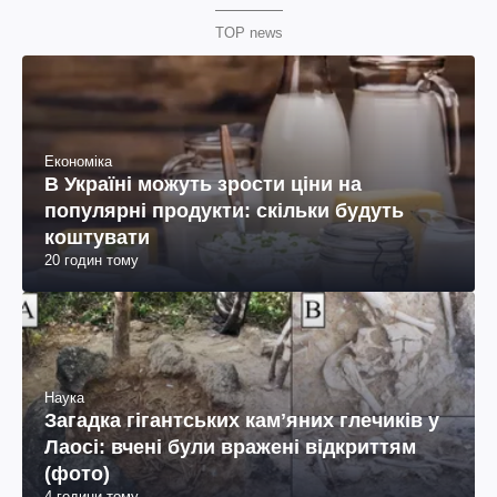
TOP news
Економіка
В Україні можуть зрости ціни на
популярні продукти: скільки будуть
коштувати
20 годин тому
Наука
Загадка гігантських камʼяних глечиків у
Лаосі: вчені були вражені відкриттям
(фото)
4 години тому