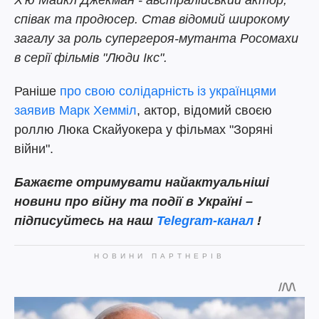
Х'ю Майкл Джекман - австралійський актор,
співак та продюсер. Став відомий широкому
загалу за роль супергероя-мутанта Росомахи
в серії фільмів "Люди Ікс".
Раніше
про свою солідарність із українцями
заявив Марк Хемміл
, актор, відомий своєю
роллю Люка Скайуокера у фільмах "Зоряні
війни".
Бажаєте отримувати найактуальніші
новини про війну та події в Україні –
підписуйтесь на наш
Telegram-канал
!