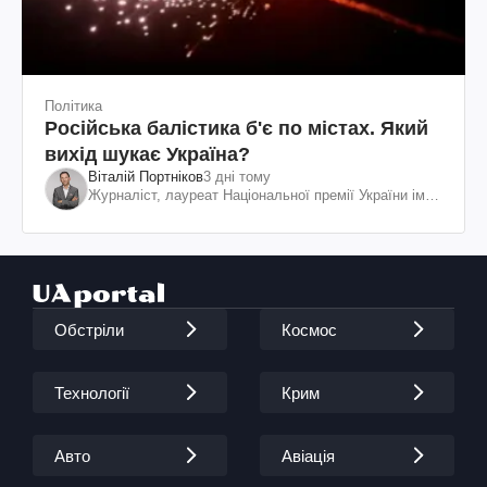
Політика
Російська балістика б'є по містах. Який
вихід шукає Україна?
Віталій Портніков
3 дні тому
Журналіст, лауреат Національної премії України ім.
Шевченка
Обстріли
Космос
Технології
Крим
Авто
Авіація