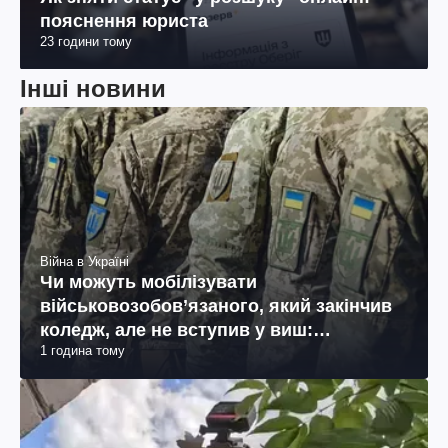
пояснення юриста
23 години тому
Інші новини
Війна в Україні
Чи можуть мобілізувати
військовозобов’язаного, який закінчив
коледж, але не вступив у виш:
1 година тому
пояснення юриста