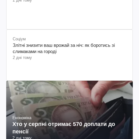
2 дні тому
Соціум
Злітні знизити ваш врожай за ніч: як боротись зі
слимаками на городі
2 дні тому
Економіка
Хто у серпні отримає 570 доплати до
пенсії
2 дні тому