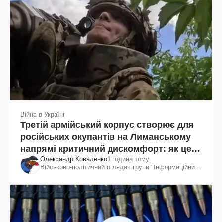
Війна в Україні
Третій армійський корпус створює для
російських окупантів на Лиманському
напрямі критичний дискомфорт: як це
Олександр Коваленко
1 година тому
вдалося
Військово-політичний оглядач групи "Інформаційний
спротив"