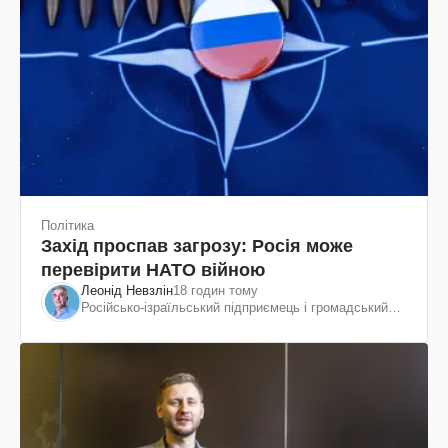
Політика
Захід проспав загрозу: Росія може
перевірити НАТО війною
Леонід Невзлін
18 годин тому
Російсько-ізраїльський підприємець і громадський
діяч, колишній віцепрезидент "ЮКОСа"