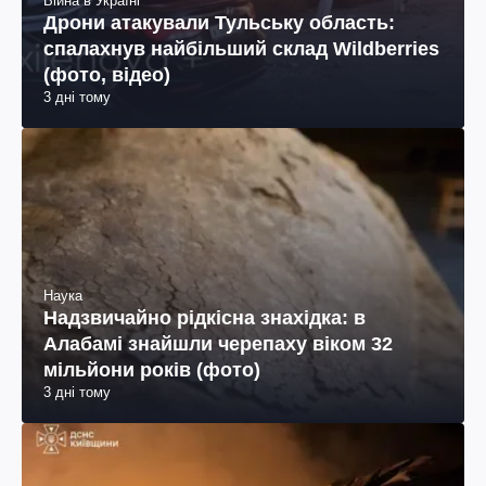
Війна в Україні
Дрони атакували Тульську область:
спалахнув найбільший склад Wildberries
(фото, відео)
3 дні тому
Наука
Надзвичайно рідкісна знахідка: в
Алабамі знайшли черепаху віком 32
мільйони років (фото)
3 дні тому