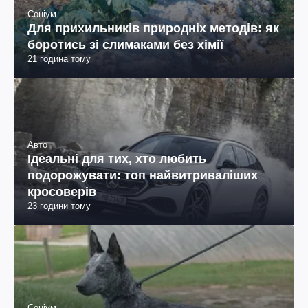
Соціум
Для прихильників природніх методів: як
боротись зі слимаками без хімії
21 година тому
Авто
Ідеальні для тих, хто любить
подорожувати: топ найвитриваліших
кросоверів
23 години тому
Соціум