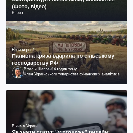
(фото, відео)
Вчора
Новини росії
Паливна криза вдарила по сільському
господарству РФ
Віталій Шапран
14 годин тому
Член Українського товариства фінансових аналітиків
Війна в Україні
Як зняти статус "у розшуку" онлайн: