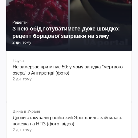
Рецепти
З нею обід готуватимете дуже швидко:
рецепт борщової заправки на зиму
2 дні тому
Наука
Не замерзає при мінус 50: у чому загадка "мертвого
озера" в Антарктиді (фото)
2 дні тому
Війна в Україні
Дрони атакували російський Ярославль: зайнялась
пожежа на НПЗ (фото, відео)
2 дні тому