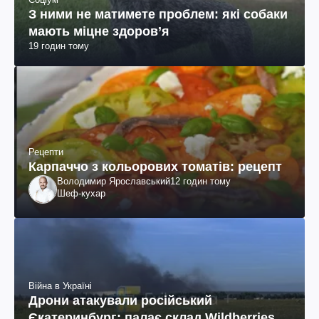
З ними не матимете проблем: які собаки
мають міцне здоров’я
19 годин тому
Рецепти
Карпаччо з кольорових томатів: рецепт
Володимир Ярославський
12 годин тому
Шеф-кухар
Війна в Україні
Дрони атакували російський
Єкатеринбург: палає склад Wildberries