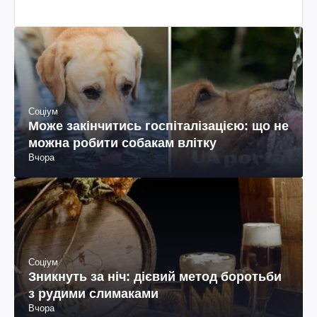
Соціум
Може закінчитись госпіталізацією: що не
можна робити собакам влітку
Вчора
Соціум
Зникнуть за ніч: дієвий метод боротьби
з рудими слимаками
Вчора