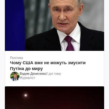
Політика
Чому США вже не можуть змусити
Путіна до миру
Вадим Денисенко
2 дні тому
Журналіст