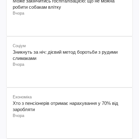
Може закінчитись госпіталізацією: що не можна
робити собакам влітку
Вчора
Соціум
Зникнуть за ніч: дієвий метод боротьби з рудими
слимаками
Вчора
Економіка
Хто з пенсіонерів отримає нарахування у 70% від
заробляти
Вчора