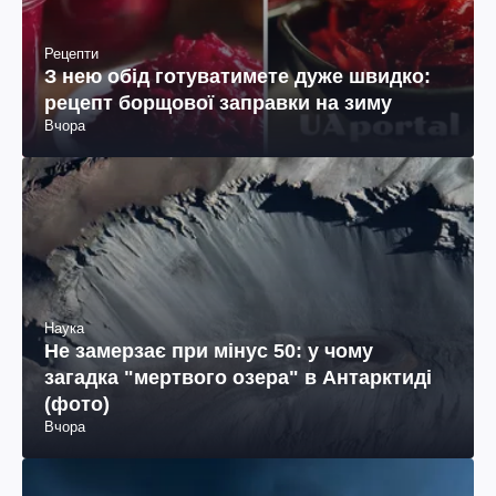
Рецепти
З нею обід готуватимете дуже швидко:
рецепт борщової заправки на зиму
Вчора
Наука
Не замерзає при мінус 50: у чому
загадка "мертвого озера" в Антарктиді
(фото)
Вчора