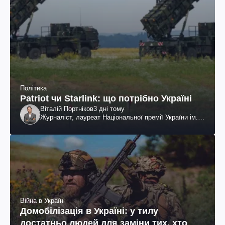
Політика
Patriot чи Starlink: що потрібно Україні
Віталій Портніков
3 дні тому
Журналіст, лауреат Національної премії України ім.
Шевченка
Війна в Україні
Домобілізація в Україні: у тилу
достатньо людей для заміни тих, хто