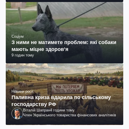
Соціум
З ними не матимете проблем: які собаки
мають міцне здоров’я
9 годин тому
Новини росії
Паливна криза вдарила по сільському
господарству РФ
Віталій Шапран
4 години тому
Член Українського товариства фінансових аналітиків