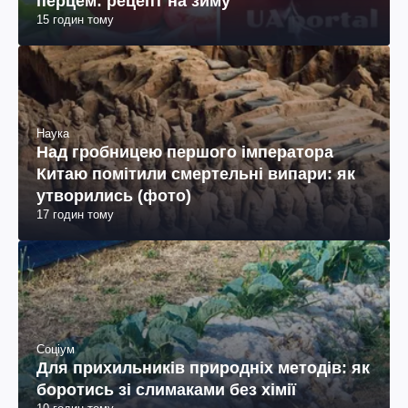
перцем: рецепт на зиму
15 годин тому
Наука
Над гробницею першого імператора
Китаю помітили смертельні випари: як
утворились (фото)
17 годин тому
Соціум
Для прихильників природніх методів: як
боротись зі слимаками без хімії