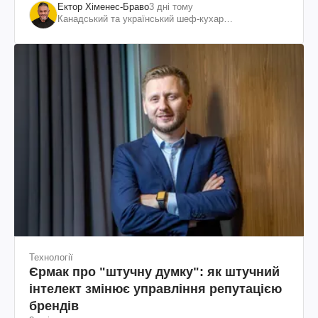
Ектор Хіменес-Браво
3 дні тому
Канадський та український шеф-кухар
колумбійського походження, бізнесмен, телеведучий
Технології
Єрмак про "штучну думку": як штучний
інтелект змінює управління репутацією
брендів