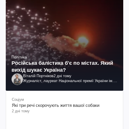
Політика
Російська балістика б'є по містах. Який
вихід шукає Україна?
Віталій Портніков
2 дні тому
Журналіст, лауреат Національної премії України ім.
Шевченка
Соціум
Які три речі скорочують життя вашої собаки
2 дні тому