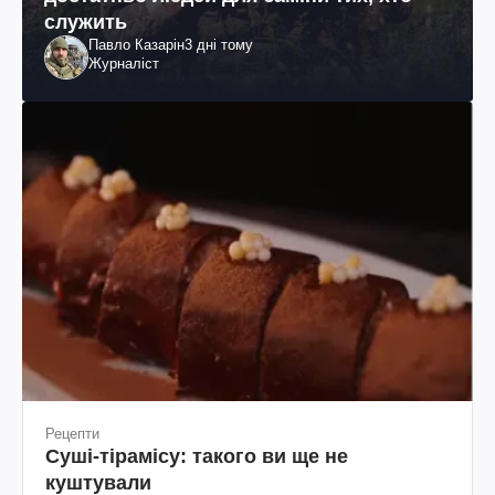
служить
Павло Казарін
3 дні тому
Журналіст
Рецепти
Суші-тірамісу: такого ви ще не
куштували