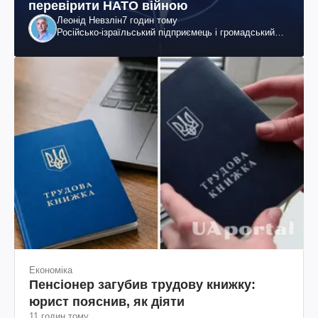
перевірити НАТО війною
Леонід Невзлін
7 годин тому
Російсько-ізраїльський підприємець і громадський
діяч, колишній віцепрезидент "ЮКОСа"
Економіка
Пенсіонер загубив трудову книжку:
юрист пояснив, як діяти
11 годин тому