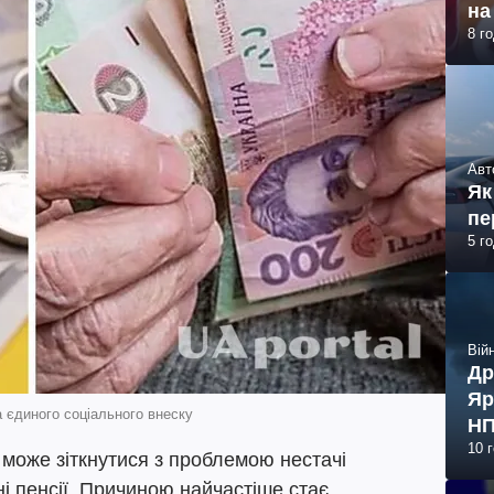
на
8 г
Авт
Як
пе
5 г
Війн
Др
Яр
 єдиного соціального внеску
НП
10 
 може зіткнутися з проблемою нестачі
і пенсії. Причиною найчастіше стає