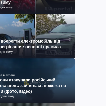
 зиму
один тому
о
 вберегти електромобіль від
регрівання: основні правила
один тому
а в Україні
они атакували російський
ославль: зайнялась пожежа на
З (фото, відео)
годин тому