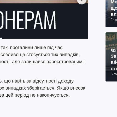
Мо
що
вл
2 г
 такі прогалини лише під час
Війн
обливо це стосується тих випадків,
За
ості, але залишався зареєстрованим і
ві
ог
6 г
юр
 що навіть за відсутності доходу
ьох випадках зберігається. Якщо внесок
за цей період не накопичується.