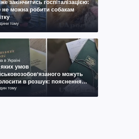
же закінчитись госпіталізацією:
 не можна робити собакам
ітку
одини тому
а в Україні
 яких умов
йськовозобов’язаного можуть
олосити в розшук: пояснення
один тому
иста