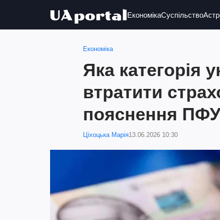
Економіка
Суспільство
Астр
Економіка
Яка категорія 
втратити страх
пояснення ПФ
Ціхоцька Марія
13.06.2026 10:30