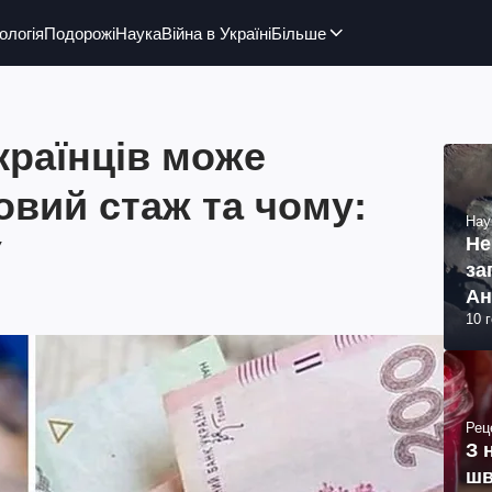
ологія
Подорожі
Наука
Війна в Україні
Більше
українців може
овий стаж та чому:
Нау
У
Не
за
Ан
10 
Рец
З 
шв