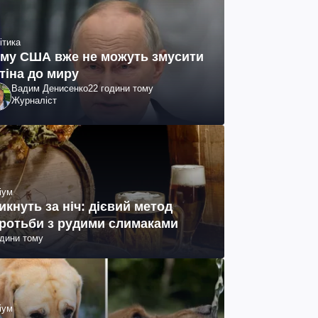
ітика
му США вже не можуть змусити
тіна до миру
Вадим Денисенко
22 години тому
Журналіст
іум
икнуть за ніч: дієвий метод
ротьби з рудими слимаками
одини тому
іум