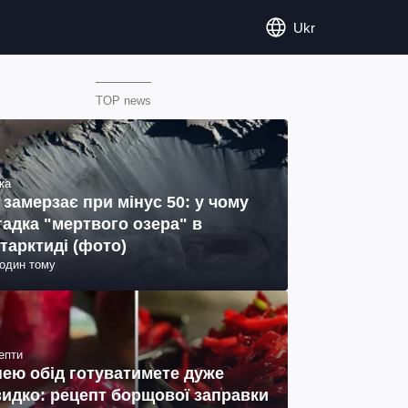
Ukr
TOP news
ка
 замерзає при мінус 50: у чому
гадка "мертвого озера" в
тарктиді (фото)
годин тому
епти
нею обід готуватимете дуже
идко: рецепт борщової заправки