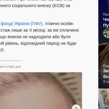
ного соціального внеску (ЄСВ) за
Пол
Чо
 фонді України (ПФУ). Ф
ізичні особи-
Пу
таж лише за ті місяці, за які сплачено
кщо внески не надходили або були
й рівень, відповідний період не буде
ії.
Соц
вні історії дня
Зн
бо
3 г
Соц