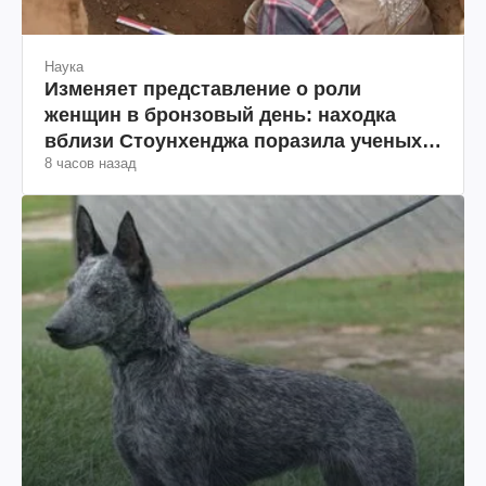
Наука
Изменяет представление о роли
женщин в бронзовый день: находка
вблизи Стоунхенджа поразила ученых
8 часов назад
(фото)