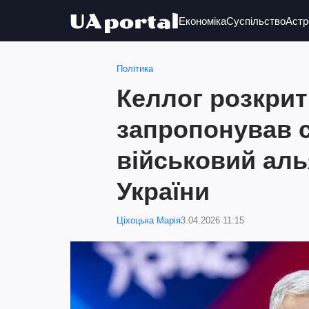
Економіка
Суспільство
Астр
Політика
Келлог розкрит
запропонував 
військовий аль
України
Ціхоцька Марія
3.04.2026 11:15