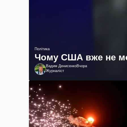
Політика
Чому США вже не мо
Вадим Денисенко
Вчора
Журналіст