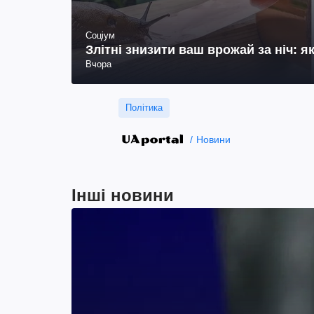
Соціум
Злітні знизити ваш врожай за ніч: я
Вчора
Політика
Новини
Інші новини