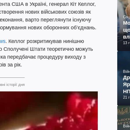
та США в Україні, генерал Кіт Келлог,
творення нових військових союзів як
Соц
еконання, варто переглянути існуючу
Мо
формування нових оборонних об’єднань.
що
вл
ws
. Келлог розкритикував нинішню
13 
о Сполучені Штати теоретично можуть
яка передбачає процедуру виходу з
в за рік.
Війн
Др
Яр
вні історії дня
НП
21 
Війн