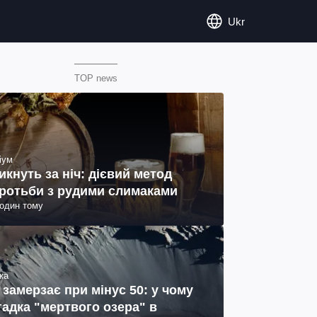
Ukr
TOP news
іум
икнуть за ніч: дієвий метод
ротьби з рудими слимаками
годин тому
ка
 замерзає при мінус 50: у чому
гадка "мертвого озера" в