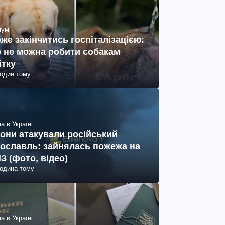
іум
же закінчитись госпіталізацією:
 не можна робити собакам
ітку
годин тому
а в Україні
они атакували російський
ославль: зайнялась пожежа на
З (фото, відео)
година тому
а в Україні