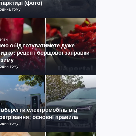
тарктиді (фото)
година тому
епти
нею обід готуватимете дуже
идко: рецепт борщової заправки
 зиму
годин тому
о
 вберегти електромобіль від
регрівання: основні правила
годин тому