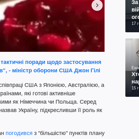
За
ві
ог
17 
юр
 тактичні поради щодо застосування
Еко
", - міністр оборони США Джон Гілі
Хт
на
співпраці США з Японією, Австралією, а
15 
аїнами, які готові активніше
акими як Німеччина чи Польща. Серед
назвав Україну, підкресливши її роль як
ан
погодився
з "більшістю" пунктів плану