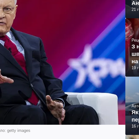
Ан
21 
Рец
З 
шв
на
19 
Авт
Як
пе
16 
о: getty images