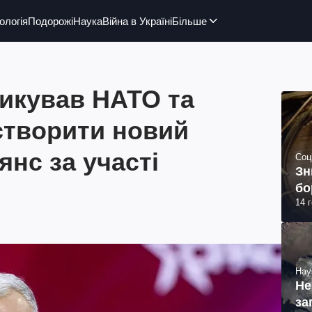
ологія
Подорожі
Наука
Війна в Україні
Більше
икував НАТО та
створити новий
янс за участі
Соц
Зн
бо
14 
Нау
Не
за