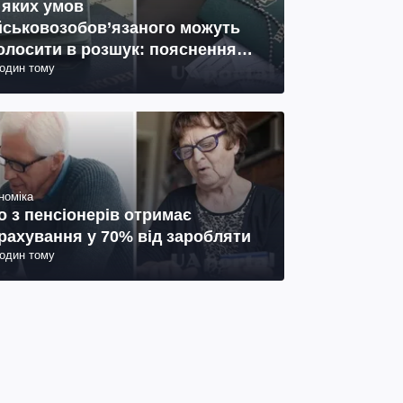
 яких умов
йськовозобов’язаного можуть
олосити в розшук: пояснення
годин тому
иста
номіка
о з пенсіонерів отримає
рахування у 70% від заробляти
годин тому