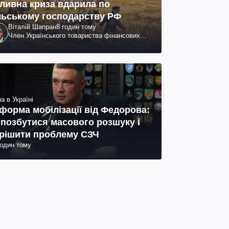
ливна криза вдарила по
льському господарству РФ
Віталій Шапран
8 годин тому
Член Українського товариства фінансових
аналітиків
а в Україні
форма мобілізації від Федорова:
 позбутися масового розшуку і
рішити проблему СЗЧ
годин тому