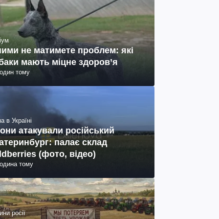
іум
ними не матимете проблем: які
баки мають міцне здоров’я
годин тому
а в Україні
они атакували російський
атеринбург: палає склад
ldberries (фото, відео)
година тому
ини росії