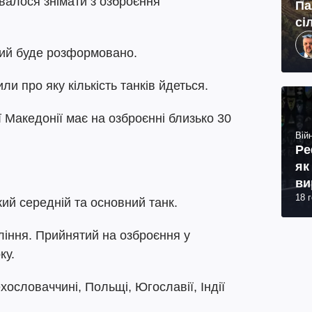
валося знімати з озброєння
Па
сі
кий буде розформовано.
ли про яку кількість танків йдеться.
ої Македонії має на озброєнні близько 30
Війн
Ре
як
ви
18 
кий середній та основний танк.
ління. Прийнятий на озброєння у
ку.
хословаччині, Польщі, Югославії, Індії