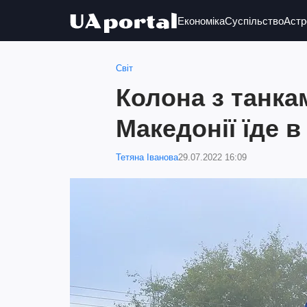
Економіка
Суспільство
Астр
Світ
Колона з танкам
Македонії їде в
Тетяна Іванова
29.07.2022 16:09