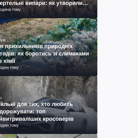
ертельні випари: як утворились
година тому
ото)
іум
я прихильників природніх
тодів: як боротись зі слимаками
з хімії
годин тому
о
еальні для тих, хто любить
дорожувати: топ
йвитриваліших кросоверів
годин тому