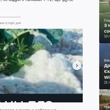
Соц
вні історії дня
З 
со
13 
Війн
Др
Єк
Wi
21 
Нов