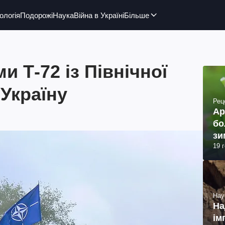
ологія
Подорожі
Наука
Війна в Україні
Більше
и Т-72 із Північної
 Україну
Рец
Ар
бо
зи
19 
Нау
На
ім