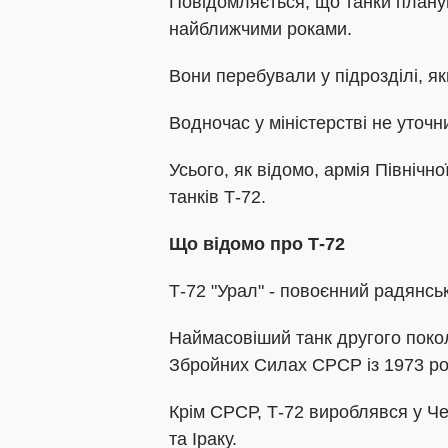
Повідомляється, що танки плану
найближчими роками.
Вони перебували у підрозділі, я
Водночас у міністерстві не уточни
Усього, як відомо, армія Північн
танків Т-72.
Що відомо про Т-72
Т-72 "Урал" - повоєнний радянсь
Наймасовіший танк другого поко
Збройних Силах СРСР із 1973 ро
Крім СРСР, Т-72 вироблявся у Че
та Іраку.