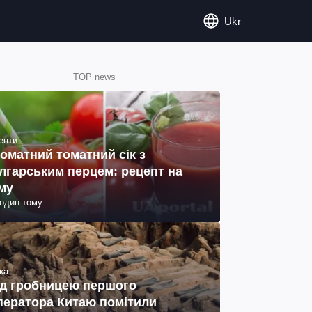
Ukr
TOP news
епти
оматний томатний сік з
лгарським перцем: рецепт на
му
годин тому
ка
д гробницею першого
ператора Китаю помітили