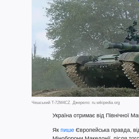
Чешський T-72M4CZ. Джерело: ru.wikipedia.org
Україна отримає від Північної М
Як
пише
Європейська правда, ві
Міноборони Македонії, після того