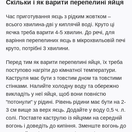
Скільки і як варити перепелині яйця
Час приготування яєць з рідким жовтком –
всього хвилина-дві у киплячій воді. Круто ці
яєчка треба варити 4-5 хвилин. До речі, для
варіння перепелиних яєць в мікрохвильовій печі
круто, потрібні 3 хвилини.
Перед тим як варити перепелині яйця, їх треба
поступово нагріти до кімнатної температури.
Каструля має бути з товстим дном та товстими
стінками. Налийте холодну воду та обережно
викладіть у неї яйця, щоб вони повністю
"потонули" у рідині. Рівень рідини має бути на 2-
3 см вище за верх яєць. Додайте у воду 0,5 ч. л.
солі. Поставте каструлю із яйцями на середній
вогонь і доведіть до кипіння. Зменште вогонь до