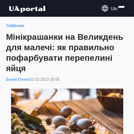
Ukr
Лайфхаки
Мінікрашанки на Великдень
для малечі: як правильно
пофарбувати перепелині
яйця
Билім Олена
31.03.2023 16:05