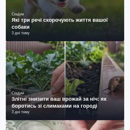
Соціум
Які три речі скорочують життя вашої
собаки
3 дні тому
Соціум
Злітні знизити ваш врожай за ніч: як
боротись зі слимаками на городі
3 дні тому