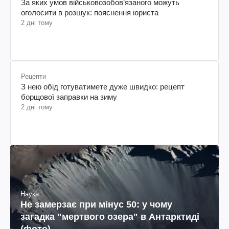
За яких умов військовозобов’язаного можуть
оголосити в розшук: пояснення юриста
2 дні тому
Рецепти
З нею обід готуватимете дуже швидко: рецепт
борщової заправки на зиму
2 дні тому
Наука
Не замерзає при мінус 50: у чому
загадка "мертвого озера" в Антарктиді