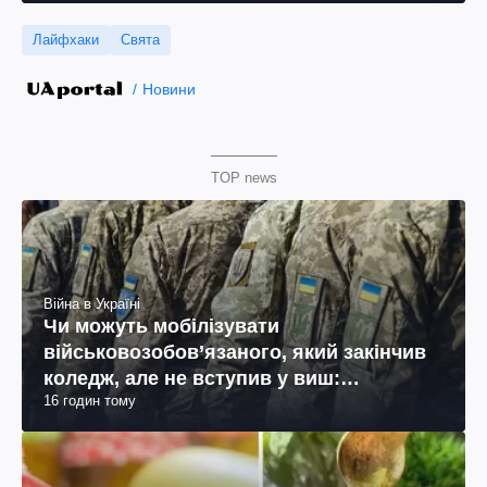
Лайфхаки
Свята
Новини
TOP news
Війна в Україні
Чи можуть мобілізувати
військовозобов’язаного, який закінчив
коледж, але не вступив у виш:
16 годин тому
пояснення юриста