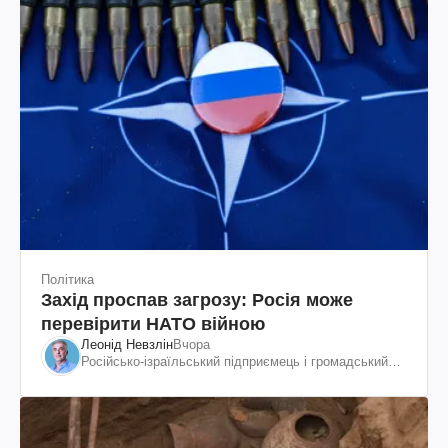
Політика
Захід проспав загрозу: Росія може
перевірити НАТО війною
Леонід Невзлін
Вчора
Російсько-ізраїльський підприємець і громадський
діяч, колишній віцепрезидент "ЮКОСа"