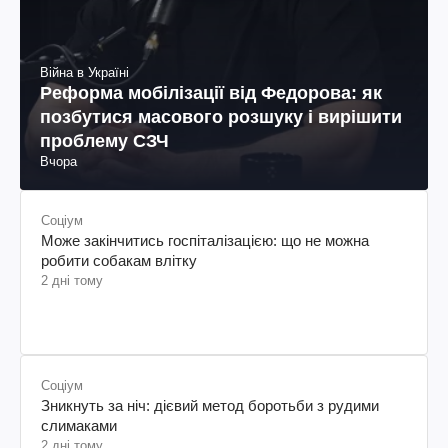
Війна в Україні
Реформа мобілізації від Федорова: як
позбутися масового розшуку і вирішити
проблему СЗЧ
Вчора
Соціум
Може закінчитись госпіталізацією: що не можна
робити собакам влітку
2 дні тому
Соціум
Зникнуть за ніч: дієвий метод боротьби з рудими
слимаками
2 дні тому