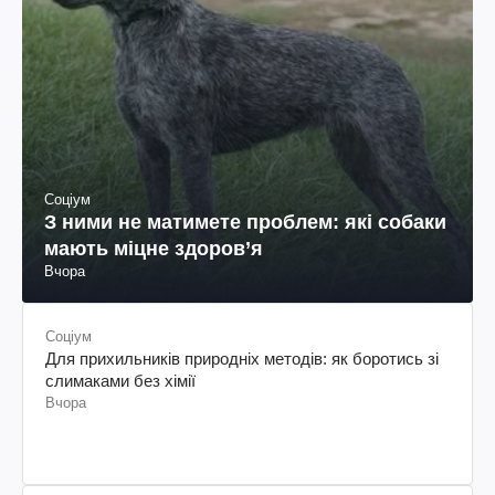
Соціум
З ними не матимете проблем: які собаки
мають міцне здоров’я
Вчора
Соціум
Для прихильників природніх методів: як боротись зі
слимаками без хімії
Вчора