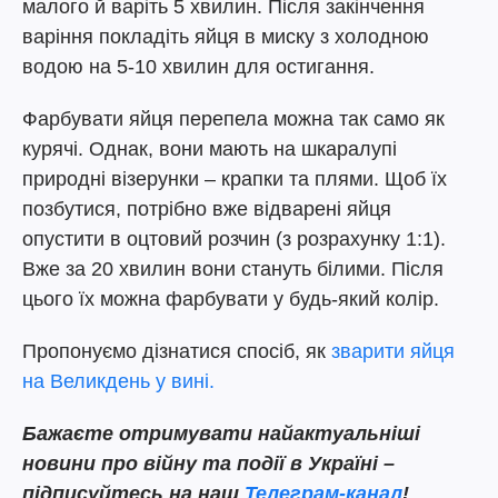
малого й варіть 5 хвилин. Після закінчення
варіння покладіть яйця в миску з холодною
водою на 5-10 хвилин для остигання.
Фарбувати яйця перепела можна так само як
курячі. Однак, вони мають на шкаралупі
природні візерунки – крапки та плями. Щоб їх
позбутися, потрібно вже відварені яйця
опустити в оцтовий розчин (з розрахунку 1:1).
Вже за 20 хвилин вони стануть білими. Після
цього їх можна фарбувати у будь-який колір.
Пропонуємо дізнатися спосіб, як
зварити яйця
на Великдень у вині.
Бажаєте отримувати найактуальніші
новини про війну та події в Україні –
підписуйтесь на наш
Телеграм-канал
!