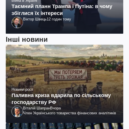
Війна в Україні
Таємний планн Трампа і Путіна: в чому
збіглися їх інтереси
Віктор Швець
12 годин тому
Інші новини
Новини росії
Паливна криза вдарила по сільському
господарству РФ
Віталій Шапран
Вчора
Член Українського товариства фінансових аналітиків