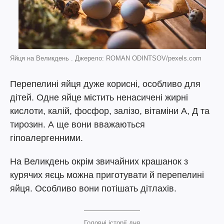
Яйця на Великдень . Джерело: ROMAN ODINTSOV/pexels.com
Перепелині яйця дуже корисні, особливо для
дітей. Одне яйце містить ненасичені жирні
кислоти, калій, фосфор, залізо, вітаміни А, Д та
тирозин. А ще вони вважаються
гіпоалергенними.
На Великдень окрім звичайних крашанок з
курячих яєць можна приготувати й перепелині
яйця. Особливо вони потішать дітлахів.
Головні історії дня