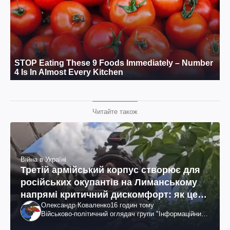
Читайте також
Війна в Україні
Третій армійський корпус створює для
російських окупантів на Лиманському
напрямі критичний дискомфорт: як це
Олександр Коваленко
16 годин тому
вдалося
Військово-політичний оглядач групи "Інформаційний
спротив"