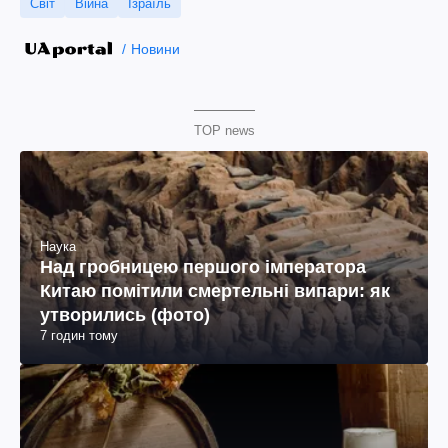
Світ
Війна
Ізраїль
Новини
TOP news
Наука
Над гробницею першого імператора
Китаю помітили смертельні випари: як
утворились (фото)
7 годин тому