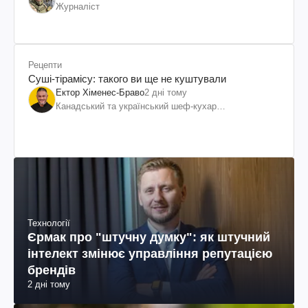
Журналіст
Рецепти
Суші-тірамісу: такого ви ще не куштували
Ектор Хіменес-Браво
2 дні тому
Канадський та український шеф-кухар
колумбійського походження, бізнесмен, телеведучий
Технології
Єрмак про "штучну думку": як штучний
інтелект змінює управління репутацією
брендів
2 дні тому