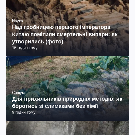
Наука
Над гробницею першого імператора
Китаю помітили смертельні випари: як
утворились (фото)
16 годин тому
Соціум
Для прихильників природніх методів: як
боротись зі слимаками без хімії
9 годин тому