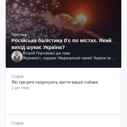
Політика
Російська балістика б'є по містах. Який
вихід шукає Україна?
Віталій Портніков
2 дні тому
Журналіст, лауреат Національної премії України ім.
Шевченка
Соціум
Які три речі скорочують життя вашої собаки
2 дні тому
Соціум