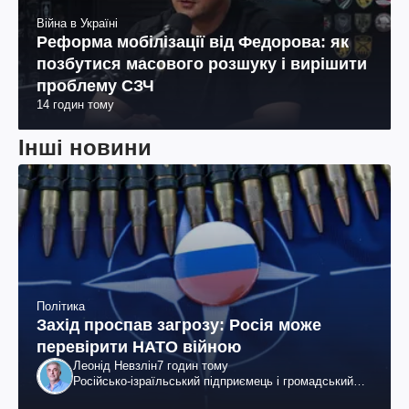
Війна в Україні
Реформа мобілізації від Федорова: як
позбутися масового розшуку і вирішити
проблему СЗЧ
14 годин тому
Інші новини
Політика
Захід проспав загрозу: Росія може
перевірити НАТО війною
Леонід Невзлін
7 годин тому
Російсько-ізраїльський підприємець і громадський
діяч, колишній віцепрезидент "ЮКОСа"