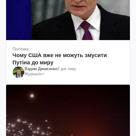
Політика
Чому США вже не можуть змусити
Путіна до миру
Вадим Денисенко
2 дні тому
Журналіст