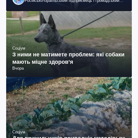
Російсько-ізраїльський підприємець і громадський
діяч, колишній віцепрезидент "ЮКОСа"
Соціум
З ними не матимете проблем: які собаки
мають міцне здоров’я
Вчора
Соціум