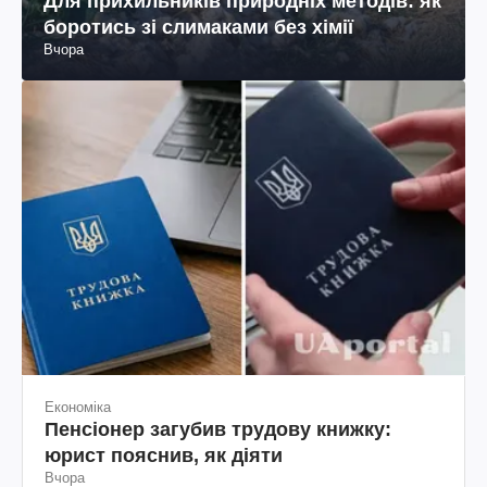
Для прихильників природніх методів: як
боротись зі слимаками без хімії
Вчора
Економіка
Пенсіонер загубив трудову книжку:
юрист пояснив, як діяти
Вчора