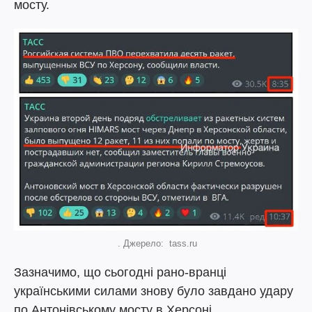
мосту.
. Джерело: tass.ru
Зазначимо, що сьогодні рано-вранці
українськими силами знову було завдано удару
по Антонівському мосту в Херсоні.