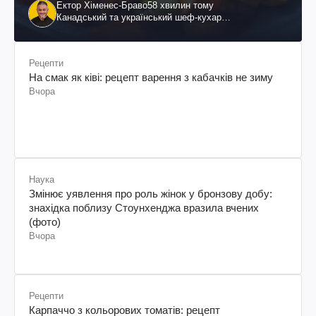
Ектор Хіменес-Браво
58 хвилин тому
Канадський та український шеф-кухар
колумбійського походження, бізнесмен, телеведучий
Рецепти
На смак як ківі: рецепт варення з кабачків не зиму
Вчора
Наука
Змінює уявлення про роль жінок у бронзову добу:
знахідка поблизу Стоунхенджа вразила вчених
(фото)
Вчора
Рецепти
Карпаччо з кольорових томатів: рецепт