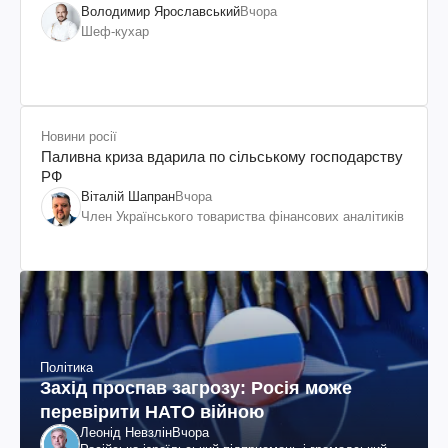
Володимир Ярославський
Вчора
Шеф-кухар
Новини росії
Паливна криза вдарила по сільському господарству
РФ
Віталій Шапран
Вчора
Член Українського товариства фінансових аналітиків
Політика
Захід проспав загрозу: Росія може
перевірити НАТО війною
Леонід Невзлін
Вчора