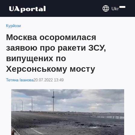
Ukr
Курйози
Москва осоромилася
заявою про ракети ЗСУ,
випущених по
Херсонському мосту
Тетяна Іванова
20.07.2022 13:49