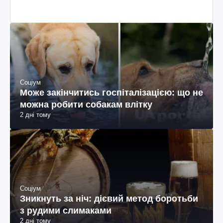
Соціум
Може закінчитись госпіталізацією: що не
можна робити собакам влітку
2 дні тому
Соціум
Зникнуть за ніч: дієвий метод боротьби
з рудими слимаками
2 дні тому