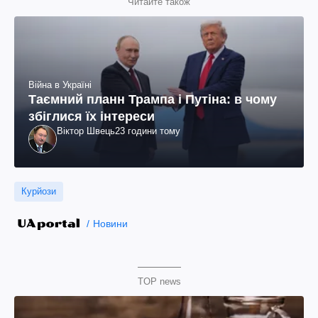
Читайте також
Війна в Україні
Таємний планн Трампа і Путіна: в чому
збіглися їх інтереси
Віктор Швець
23 години тому
Курйози
Новини
TOP news