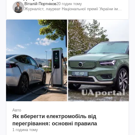
Віталій Портніков
20 годин тому
Журналіст, лауреат Національної премії України ім.
Шевченка
Авто
Як вберегти електромобіль від
перегрівання: основні правила
1 година тому