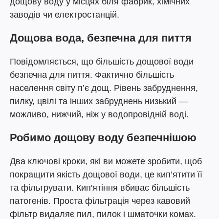
дощову воду у місцях біля фабрик, хімічних
заводів чи електростанцій.
Дощова вода, безпечна для пиття
Повідомляється, що більшість дощової води
безпечна для пиття. Фактично більшість
населення світу п’є дощ. Рівень забруднення,
пилку, цвілі та інших забруднень низький —
можливо, нижчий, ніж у водопровідній воді.
Робимо дощову воду безпечнішою
Два ключові кроки, які ви можете зробити, щоб
покращити якість дощової води, це кип’ятити її
та фільтрувати. Кип'ятіння вбиває більшість
патогенів. Проста фільтрація через кавовий
фільтр видаляє пил, пилок і шматочки комах.