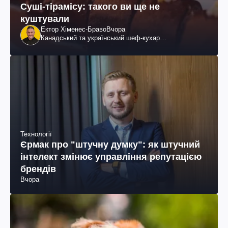
Суші-тірамісу: такого ви ще не
куштували
Ектор Хіменес-Браво
Вчора
Канадський та український шеф-кухар
колумбійського походження, бізнесмен, телеведучий
Технології
Єрмак про "штучну думку": як штучний
інтелект змінює управління репутацією
брендів
Вчора