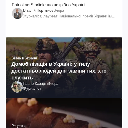
Patriot чи Starlink: що потрібно Україні
Віталій Портніков
Вчора
Журналіст, лауреат Національної премії України ім.
Шевченка
Війна в Україні
Домобілізація в Україні: у тилу
достатньо людей для заміни тих, хто
служить
Павло Казарін
Вчора
Журналіст
Рецепти