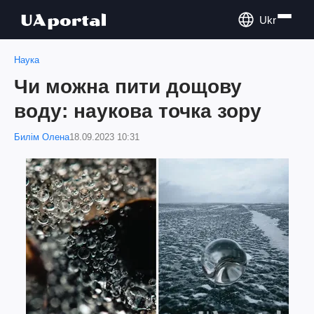
Ukr
Наука
Чи можна пити дощову
воду: наукова точка зору
Билім Олена
18.09.2023 10:31