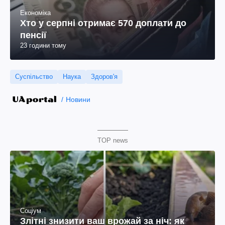
Економіка
Хто у серпні отримає 570 доплати до
пенсії
23 години тому
Суспільство
Наука
Здоров'я
Новини
TOP news
Соціум
Злітні знизити ваш врожай за ніч: як