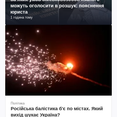
можуть оголосити в розшук: пояснення
юриста
1 година тому
Політика
Російська балістика б'є по містах. Який
вихід шукає Україна?