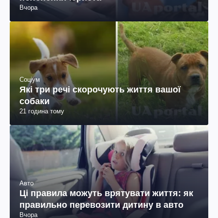
Вчора
Соціум
Які три речі скорочують життя вашої
собаки
21 година тому
Авто
Ці правила можуть врятувати життя: як
правильно перевозити дитину в авто
Вчора