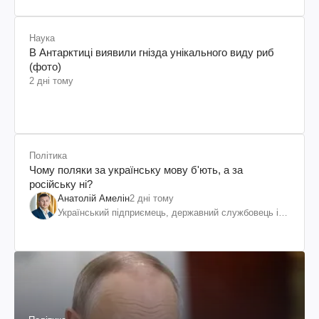
Наука
В Антарктиці виявили гнізда унікального виду риб
(фото)
2 дні тому
Політика
Чому поляки за українську мову б'ють, а за
російську ні?
Анатолій Амелін
2 дні тому
Український підприємець, державний службовець і
громадський діяч