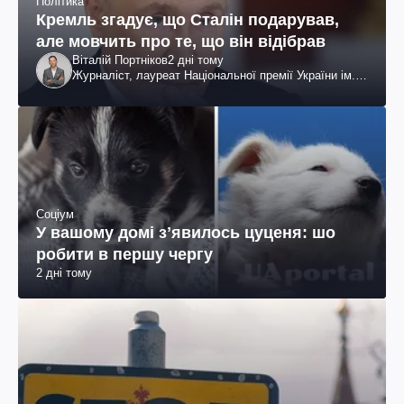
Політика
Кремль згадує, що Сталін подарував,
але мовчить про те, що він відібрав
Віталій Портніков
2 дні тому
Журналіст, лауреат Національної премії України ім.
Шевченка
Соціум
У вашому домі зʼявилось цуценя: шо
робити в першу чергу
2 дні тому